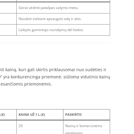
Gerai vėdinti patalpas valymo metu.
Naudoti siekiant apsaugoti odą ir akis.
Laikytis gamintojo nurodymų dėl kiekio.
nti kainą, kuri gali skirtis priklausomai nuo sudėties ir
“ yra konkurencinga priemonė, siūloma vidutinio kainų
je esančiomis priemonėmis.
(€)
KAINA UŽ 1 L (€)
PASKIRTIS
20
Namų ir komercinėms
patalpoms