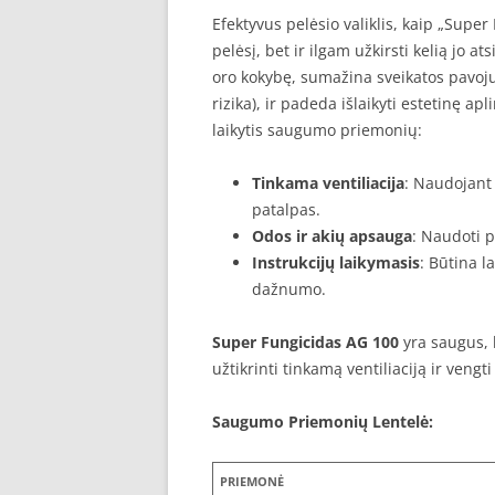
Efektyvus pelėsio valiklis, kaip „Super
pelėsį, bet ir ilgam užkirsti kelią jo a
oro kokybę, sumažina sveikatos pavojus
rizika), ir padeda išlaikyti estetinę a
laikytis saugumo priemonių:
Tinkama ventiliacija
: Naudojant 
patalpas.
Odos ir akių apsauga
: Naudoti p
Instrukcijų laikymasis
: Būtina l
dažnumo.
Super Fungicidas AG 100
yra saugus, 
užtikrinti tinkamą ventiliaciją ir vengt
Saugumo Priemonių Lentelė:
PRIEMONĖ