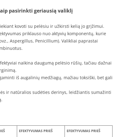
aip pasirinkti geriausią valiklį
ekiant kovoti su pelėsiu ir užkirsti kelią jo grįžimui.
 efektyvumas priklauso nuo aktyvių komponentų, kurie
(pvz., Aspergillus, Penicillium). Valikliai paprastai
ombinuotus.
i efektyviai naikina daugumą pelėsio rūšių, tačiau dažnai
irginimą.
gaminti iš augalinių medžiagų, mažiau toksiški, bet gali
ės ir natūralios sudėties derinys, leidžiantis sumažinti
ą.
IEŠ
EFEKTYVUMAS PRIEŠ
EFEKTYVUMAS PRIEŠ