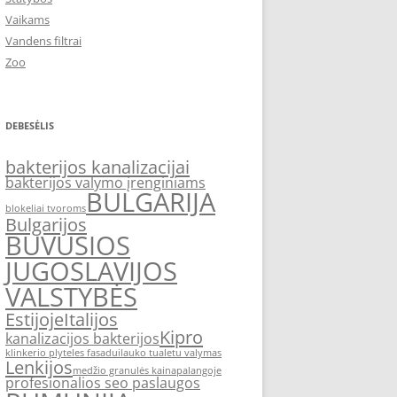
Vaikams
Vandens filtrai
Zoo
DEBESĖLIS
bakterijos kanalizacijai
bakterijos valymo įrenginiams
BULGARIJA
blokeliai tvoroms
Bulgarijos
BUVUSIOS
JUGOSLAVIJOS
VALSTYBĖS
Estijoje
Italijos
Kipro
kanalizacijos bakterijos
klinkerio plyteles fasadui
lauko tualetu valymas
Lenkijos
medžio granulės kaina
palangoje
profesionalios seo paslaugos