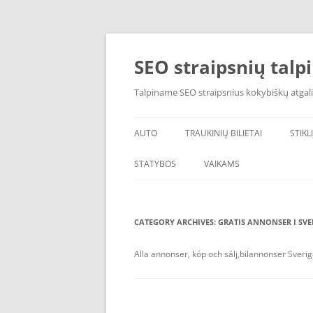
Skip
to
content
SEO straipsnių talp
Talpiname SEO straipsnius kokybiškų atgali
AUTO
TRAUKINIŲ BILIETAI
STIKL
AUTO SIGNALIZACIJA
STATYBOS
VAIKAMS
CATEGORY ARCHIVES:
GRATIS ANNONSER I SVE
Alla annonser, köp och sälj,bilannonser Sverige