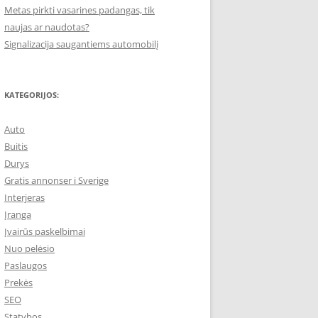
Metas pirkti vasarines padangas, tik
naujas ar naudotas?
Signalizacija saugantiems automobilį
KATEGORIJOS:
Auto
Buitis
Durys
Gratis annonser i Sverige
Interjeras
Įranga
Įvairūs paskelbimai
Nuo pelėsio
Paslaugos
Prekės
SEO
Statybos