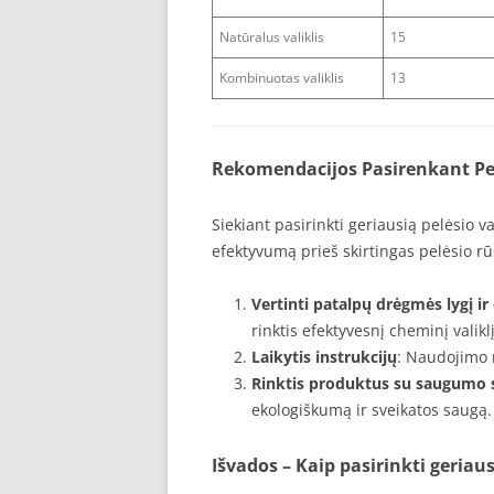
Natūralus valiklis
15
Kombinuotas valiklis
13
Rekomendacijos Pasirenkant Pel
Siekiant pasirinkti geriausią pelėsio va
efektyvumą prieš skirtingas pelėsio 
Vertinti patalpų drėgmės lygį ir 
rinktis efektyvesnį cheminį valikl
Laikytis instrukcijų
: Naudojimo 
Rinktis produktus su saugumo s
ekologiškumą ir sveikatos saugą.
Išvados – Kaip pasirinkti geriaus