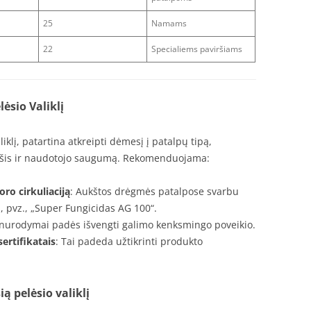
25
Namams
22
Specialiems paviršiams
ėsio Valiklį
liklį, patartina atkreipti dėmesį į patalpų tipą,
rūšis ir naudotojo saugumą. Rekomenduojama:
oro cirkuliaciją
: Aukštos drėgmės patalpose svarbu
į, pvz., „Super Fungicidas AG 100“.
nurodymai padės išvengti galimo kenksmingo poveikio.
ertifikatais
: Tai padeda užtikrinti produkto
ią pelėsio valiklį