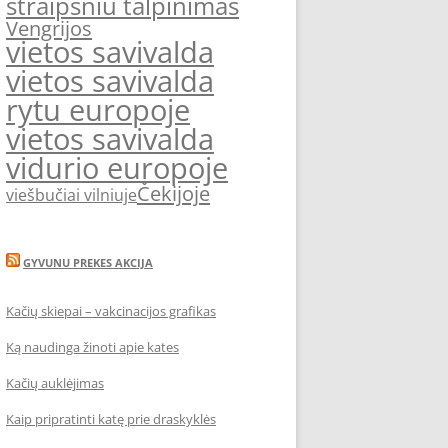
straipsniu talpinimas
Vengrijos
vietos savivalda
vietos savivalda
rytu europoje
vietos savivalda
vidurio europoje
Čekijoje
viešbučiai vilniuje
GYVUNU PREKES AKCIJA
Kačių skiepai – vakcinacijos grafikas
Ką naudinga žinoti apie kates
Kačių auklėjimas
Kaip pripratinti katę prie draskyklės