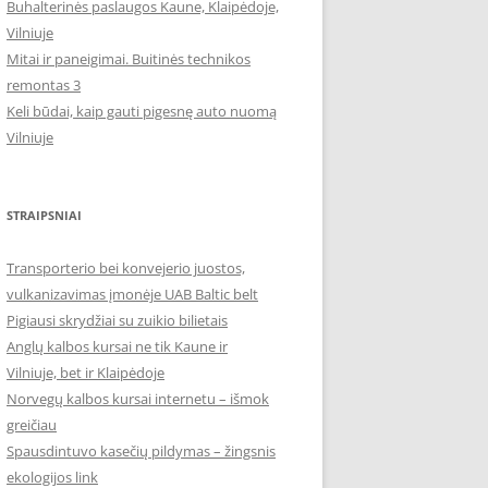
Buhalterinės paslaugos Kaune, Klaipėdoje,
Vilniuje
Mitai ir paneigimai. Buitinės technikos
remontas 3
Keli būdai, kaip gauti pigesnę auto nuomą
Vilniuje
STRAIPSNIAI
Transporterio bei konvejerio juostos,
vulkanizavimas įmonėje UAB Baltic belt
Pigiausi skrydžiai su zuikio bilietais
Anglų kalbos kursai ne tik Kaune ir
Vilniuje, bet ir Klaipėdoje
Norvegų kalbos kursai internetu – išmok
greičiau
Spausdintuvo kasečių pildymas – žingsnis
ekologijos link