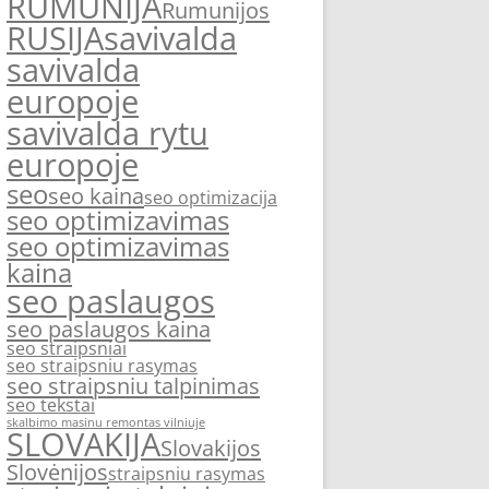
RUMUNIJA
Rumunijos
RUSIJA
savivalda
savivalda
europoje
savivalda rytu
europoje
seo
seo kaina
seo optimizacija
seo optimizavimas
seo optimizavimas
kaina
seo paslaugos
seo paslaugos kaina
seo straipsniai
seo straipsniu rasymas
seo straipsniu talpinimas
seo tekstai
skalbimo masinu remontas vilniuje
SLOVAKIJA
Slovakijos
Slovėnijos
straipsniu rasymas