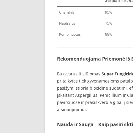
ASPERGILLUS (%)
Cheminis
95%
Natūralus
75%
Kombinuotas
88%
Rekomenduojama Priemonė Iš Bu
Buksvarus.lt siūlomas
Super Fungicid
pritaikytas tiek gyvenamosioms patalp
pasižymi stipria biocidine sudėtimi, ef
įskaitant Aspergillus, Penicillium ir Cl
paviršiuose ir prasiskverbia giliai į si
atsinaujinimui.
Nauda ir Sauga – Kaip pasirinkti