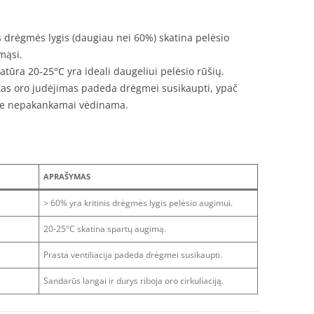
as drėgmės lygis (daugiau nei 60%) skatina pelėsio
mąsi.
tūra 20-25°C yra ideali daugeliui pelėsio rūšių.
stas oro judėjimas padeda drėgmei susikaupti, ypač
se nepakankamai vėdinama.
APRAŠYMAS
> 60% yra kritinis drėgmės lygis pelėsio augimui.
20-25°C skatina spartų augimą.
Prasta ventiliacija padeda drėgmei susikaupti.
Sandarūs langai ir durys riboja oro cirkuliaciją.