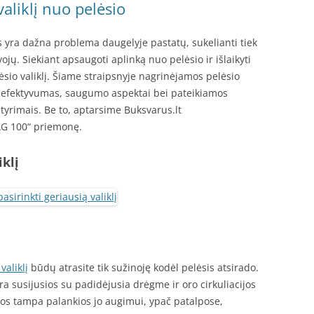
valiklį nuo pelėsio
sis yra dažna problema daugelyje pastatų, sukelianti tiek
ojų. Siekiant apsaugoti aplinką nuo pelėsio ir išlaikyti
ėsio valiklį. Šiame straipsnyje nagrinėjamos pelėsio
 ir efektyvumas, saugumo aspektai bei pateikiamos
tyrimais. Be to, aptarsime Buksvarus.lt
G 100“ priemonę.
iklį
valiklį
būdų atrasite tik sužinoję kodėl pelėsis atsirado.
ra susijusios su padidėjusia drėgme ir oro cirkuliacijos
ygos tampa palankios jo augimui, ypač patalpose,