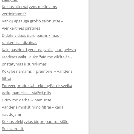
Kokios alternatyvos metiniams
vertinimams?
Rankų apsauga grožio salonuose –
Vienkartinės pirštinės
Didelis vidaus durų pasirinkimas –
rankenos ir dizainas
Kaip pasirinkti geriausią valiklį nuo pelėsio
Medinės vaikų lauko žaidimo aikštelės –
pristatymas ir surinkimas
Kokybė namams ir pramonei – vandens
filtrai
Forever produktai – ekologiška ir sveika
Vaikų nameliai – Mažoji pilis
Griovimo darbai – namuose
Vandens minkštinimo filtrai – kada
naudojami
Kokius efektyvius biopreparatus siūlo
Buksvarus.lt