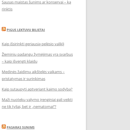
Sausas maistas šunims ar konservai – ką
rinktis
PIGUS LEKTUVU BILIETAI
Kaip išsirinkti geriausią pelėsio valiklį
Žieminių padangų žymėjimas yra svarbus
– kaip išvengti klaidų
Medinės žaidimų aikštelės vaikams –
pristatymas ir surinkimas
Kaip sutaupyti aptveriant kaimo sodybą?
Maži nuotekų valymo įrenginiai gali veikti
ne tik tyliai, bet ir „nematomai‘‘?
PASARAS SUNIMS