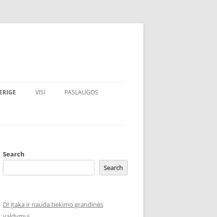
ERIGE
VISI
PASLAUGOS
Search
Search
DI įtaka ir nauda tiekimo grandinės
valdymui