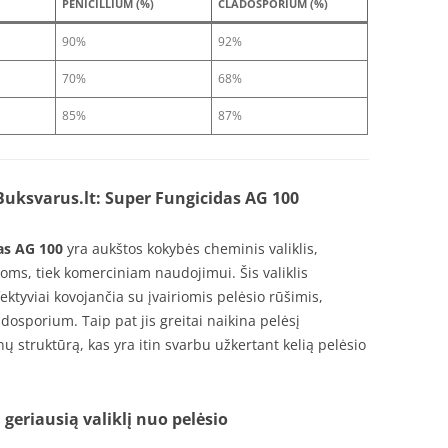
PENICILLIUM (%)
CLADOSPORIUM (%)
90%
92%
70%
68%
85%
87%
ksvarus.lt: Super Fungicidas AG 100
as AG 100
yra aukštos kokybės cheminis valiklis,
oms, tiek komerciniam naudojimui. Šis valiklis
ektyviai kovojančia su įvairiomis pelėsio rūšimis,
adosporium. Taip pat jis greitai naikina pelėsį
enų struktūrą, kas yra itin svarbu užkertant kelią pelėsio
 geriausią valiklį nuo pelėsio