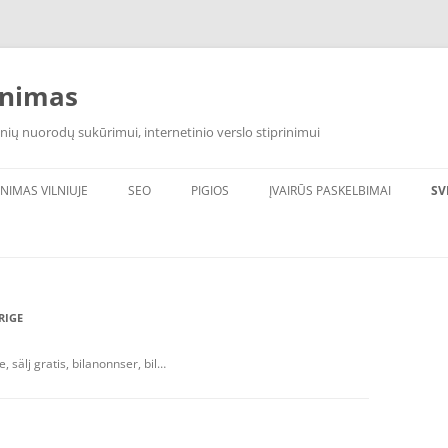
inimas
nių nuorodų sukūrimui, internetinio verslo stiprinimui
INIMAS VILNIUJE
SEO
PIGIOS
ĮVAIRŪS PASKELBIMAI
SV
RIGE
, sälj gratis, bilanonnser, bil…