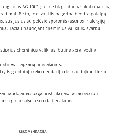
 Fungicidas AG 100“, gali ne tik greitai pašalinti matomą
tsiradimui. Be to, toks valiklis pagerina bendrą patalpų
, susijusius su pelėsio sporomis (astmos ir alergijų
plinką. Tačiau naudojant cheminius valiklius, svarbu
stiprius cheminius valiklius, būtina gerai vėdinti
irštines ir apsauginius akinius.
aikytis gamintojo rekomendacijų dėl naudojimo kiekio ir
kai naudojamas pagal instrukcijas, tačiau svarbu
i tiesioginio sąlyčio su oda bei akimis.
REKOMENDACIJA