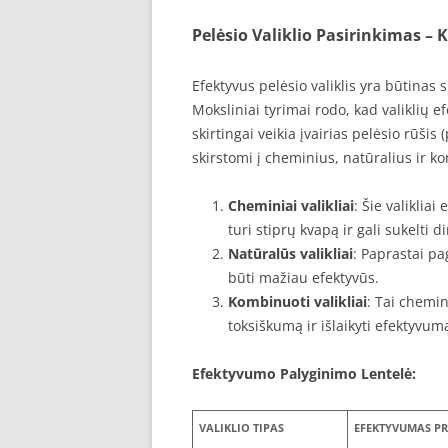
Pelėsio Valiklio Pasirinkimas – K
Efektyvus pelėsio valiklis yra būtinas si
Moksliniai tyrimai rodo, kad valiklių
skirtingai veikia įvairias pelėsio rūšis 
skirstomi į cheminius, natūralius ir k
Cheminiai valikliai
: Šie valiklia
turi stiprų kvapą ir gali sukelti d
Natūralūs valikliai
: Paprastai pa
būti mažiau efektyvūs.
Kombinuoti valikliai
: Tai chemin
toksiškumą ir išlaikyti efektyvum
Efektyvumo Palyginimo Lentelė:
VALIKLIO TIPAS
EFEKTYVUMAS PR