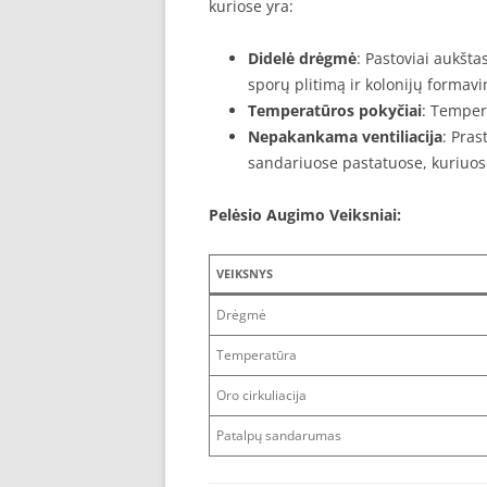
kuriose yra:
Didelė drėgmė
: Pastoviai aukšt
sporų plitimą ir kolonijų formavi
Temperatūros pokyčiai
: Tempera
Nepakankama ventiliacija
: Pra
sandariuose pastatuose, kuriuo
Pelėsio Augimo Veiksniai:
VEIKSNYS
Drėgmė
Temperatūra
Oro cirkuliacija
Patalpų sandarumas