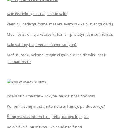
PIGUS LEKTUVU BILIETAI
Kaip išsirinkti geriausią pelėsio valiklį
Žieminių padangų žymėjimas yra svarbus – kaip išvengti klaidų
Medinės žaidimų aikštelės vaikams – pristatymas ir surinkimas
Kaip sutaupyti aptveriant kaimo sodybą?
Maži nuotekų valymo įrenginiai gali veikti ne tik tyliai, bet ir
„nematomai‘‘?
PASARAS SUNIMS
Josera šunų maistas – kokybė, nauda ir pasirinkimas
Kur pirkti šunų maistą: internetu ar fizinėje parduotuvėje?
Šunų maistas internetu – greita, patogu ir pigiau
Kokybiška šunų mityba – ką naudinga žinoti