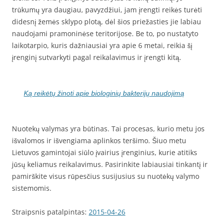
trūkumų yra daugiau, pavyzdžiui, jam įrengti reikės turėti
didesnį žemės sklypo plotą, dėl šios priežasties jie labiau
naudojami pramoninėse teritorijose. Be to, po nustatyto
laikotarpio, kuris dažniausiai yra apie 6 metai, reikia šį
įrenginį sutvarkyti pagal reikalavimus ir įrengti kitą.
Ką reikėtų žinoti apie biologinių bakterijų naudojimą
Nuotekų valymas yra būtinas. Tai procesas, kurio metu jos
išvalomos ir išvengiama aplinkos teršimo. Šiuo metu
Lietuvos gamintojai siūlo įvairius įrenginius, kurie atitiks
jūsų keliamus reikalavimus. Pasirinkite labiausiai tinkantį ir
pamirškite visus rūpesčius susijusius su nuotėkų valymo
sistemomis.
Straipsnis patalpintas:
2015-04-26