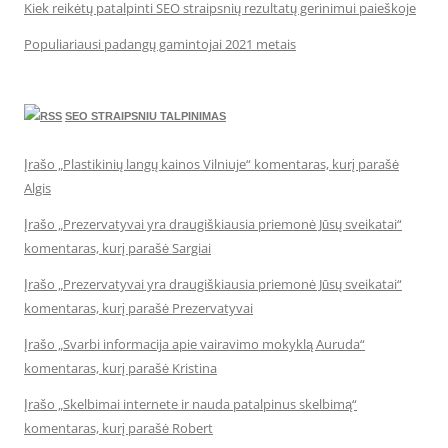
Kiek reikėtų patalpinti SEO straipsnių rezultatų gerinimui paieškoje
Populiariausi padangų gamintojai 2021 metais
SEO STRAIPSNIU TALPINIMAS
Įrašo „Plastikinių langų kainos Vilniuje“ komentaras, kurį parašė
Algis
Įrašo „Prezervatyvai yra draugiškiausia priemonė Jūsų sveikatai“
komentaras, kurį parašė Sargiai
Įrašo „Prezervatyvai yra draugiškiausia priemonė Jūsų sveikatai“
komentaras, kurį parašė Prezervatyvai
Įrašo „Svarbi informacija apie vairavimo mokyklą Auruda“
komentaras, kurį parašė Kristina
Įrašo „Skelbimai internete ir nauda patalpinus skelbimą“
komentaras, kurį parašė Robert