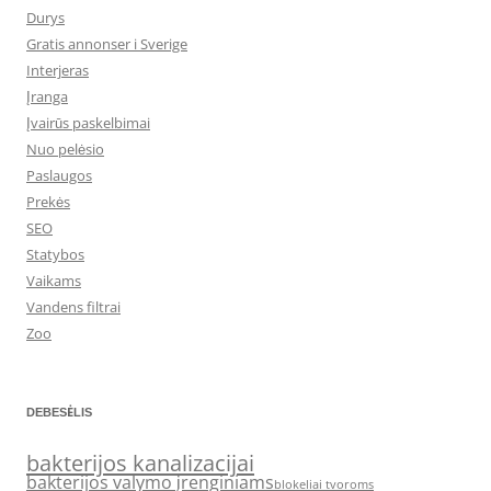
Durys
Gratis annonser i Sverige
Interjeras
Įranga
Įvairūs paskelbimai
Nuo pelėsio
Paslaugos
Prekės
SEO
Statybos
Vaikams
Vandens filtrai
Zoo
DEBESĖLIS
bakterijos kanalizacijai
bakterijos valymo įrenginiams
blokeliai tvoroms