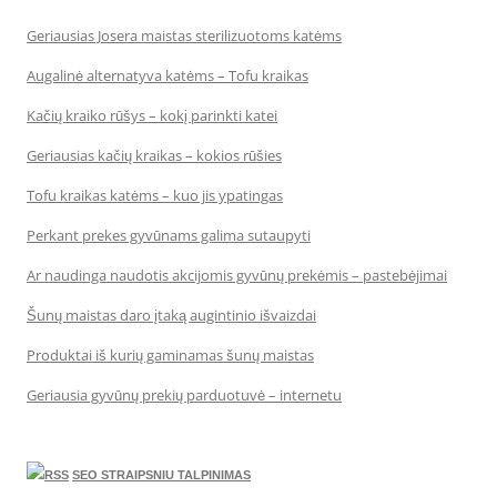
Geriausias Josera maistas sterilizuotoms katėms
Augalinė alternatyva katėms – Tofu kraikas
Kačių kraiko rūšys – kokį parinkti katei
Geriausias kačių kraikas – kokios rūšies
Tofu kraikas katėms – kuo jis ypatingas
Perkant prekes gyvūnams galima sutaupyti
Ar naudinga naudotis akcijomis gyvūnų prekėmis – pastebėjimai
Šunų maistas daro įtaką augintinio išvaizdai
Produktai iš kurių gaminamas šunų maistas
Geriausia gyvūnų prekių parduotuvė – internetu
SEO STRAIPSNIU TALPINIMAS