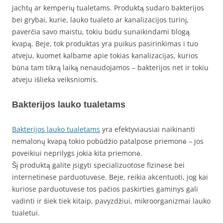
jachtų ar kemperių tualetams. Produktą sudaro bakterijos
bei grybai, kurie, lauko tualeto ar kanalizacijos turinį,
paverčia savo maistu, tokiu būdu sunaikindami blogą
kvapą. Beje, tok produktas yra puikus pasirinkimas i tuo
atveju, kuomet kalbame apie tokias kanalizacijas, kurios
būna tam tikrą laiką nenaudojamos – bakterijos net ir tokiu
atveju išlieka veiksniomis.
Bakterijos lauko tualetams
Bakterijos lauko tualetams
yra efektyviausiai naikinanti
nemalonų kvapą tokio pobūdžio patalpose priemonė – jos
poveikiui neprilygs jokia kita priemonė.
Šį produktą galite įsigyti specializuotose fizinėse bei
internetinėse parduotuvėse. Beje, reikia akcentuoti, jog kai
kuriose parduotuvėse tos pačios paskirties gaminys gali
vadinti ir šiek tiek kitaip, pavyzdžiui, mikroorganizmai lauko
tualetui.