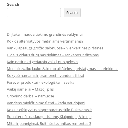
Search
Search
DI įtaka ir nauda tiekimo grandinės valdymui
Kokios alternatyvos metiniams vertinimams?
Rankų apsauga grožio salonuose – Vienkartinės pirštinės
Didelis vidaus durų pasirinkimas – rankenos ir dizainas
Kaip pasirinkti geriausią valiklį nuo pelėsio
Medinės vaikų lauko žaidimo aikštelės – pristatymas ir surinkimas
Kokybė namams ir pramonei – vandens filtrai
Forever produktai – ekologiška ir sveika
Vaikų nameliai – Mažoji pilis
Griovimo darbai – namuose
Vandens minkštinimo filtrai – kada naudojami
Kokius efektyvius biopreparatus siūlo Buksvarus.lt
Buhalterinės paslaugos Kaune, Klaipėdoje, Vilniuje
Mitai ir paneigimai. Buitinės technikos remontas 3