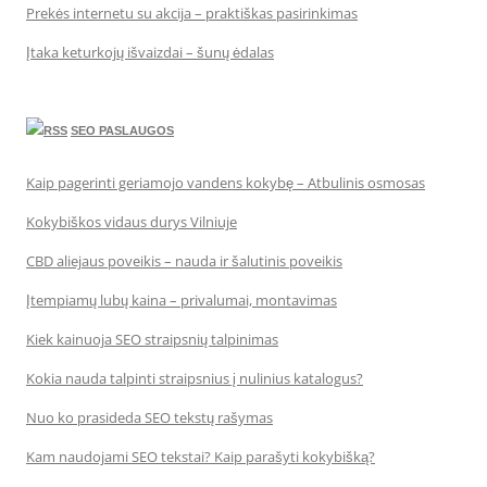
Prekės internetu su akcija – praktiškas pasirinkimas
Įtaka keturkojų išvaizdai – šunų ėdalas
SEO PASLAUGOS
Kaip pagerinti geriamojo vandens kokybę – Atbulinis osmosas
Kokybiškos vidaus durys Vilniuje
CBD aliejaus poveikis – nauda ir šalutinis poveikis
Įtempiamų lubų kaina – privalumai, montavimas
Kiek kainuoja SEO straipsnių talpinimas
Kokia nauda talpinti straipsnius į nulinius katalogus?
Nuo ko prasideda SEO tekstų rašymas
Kam naudojami SEO tekstai? Kaip parašyti kokybišką?