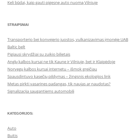
Keli būdai, kaip gauti pigesnę auto nuomą Vilniuje
STRAIPSNIAI
Transporterio bei konvejerio juostos, vulkanizavimas įmonėje UAB
Baltic belt
Pigiausi skrydžiai su zuikio bilietais
Anglų kalbos kursai ne tik Kaune ir Vilniuje, bet ir Klaipėdoje
Norvegų kalbos kursai internetu – išmok greičiau
Spausdintuvo kasečių pildymas – žingsnis ekologijos link
Metas pirkti vasarines padangas, tik naujas ar naudotas?
Signalizacija saugantiems automobilį
KATEGORIJOS:
Auto
Buitis