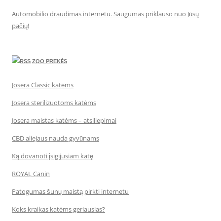
Automobilio draudimas internetu. Saugumas priklauso nuo Jūsų
pačių!
ZOO PREKĖS
Josera Classic katėms
Josera sterilizuotoms katėms
Josera maistas katėms – atsiliepimai
CBD aliejaus nauda gyvūnams
Ką dovanoti įsigijusiam katę
ROYAL Canin
Patogumas šunų maistą pirkti internetu
Koks kraikas katėms geriausias?