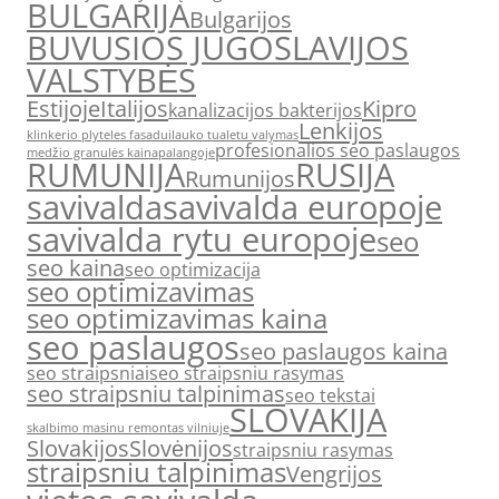
BULGARIJA
Bulgarijos
BUVUSIOS JUGOSLAVIJOS
VALSTYBĖS
Estijoje
Italijos
Kipro
kanalizacijos bakterijos
Lenkijos
klinkerio plyteles fasadui
lauko tualetu valymas
profesionalios seo paslaugos
medžio granulės kaina
palangoje
RUMUNIJA
RUSIJA
Rumunijos
savivalda
savivalda europoje
savivalda rytu europoje
seo
seo kaina
seo optimizacija
seo optimizavimas
seo optimizavimas kaina
seo paslaugos
seo paslaugos kaina
seo straipsniai
seo straipsniu rasymas
seo straipsniu talpinimas
seo tekstai
SLOVAKIJA
skalbimo masinu remontas vilniuje
Slovakijos
Slovėnijos
straipsniu rasymas
straipsniu talpinimas
Vengrijos