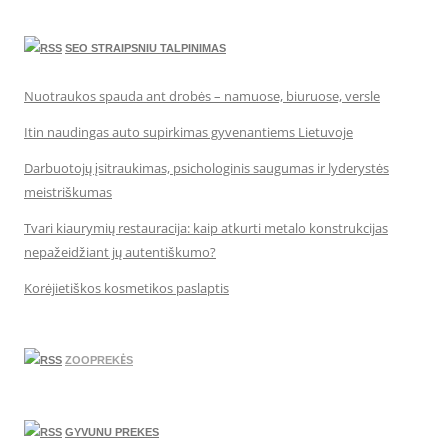
SEO STRAIPSNIU TALPINIMAS
Nuotraukos spauda ant drobės – namuose, biuruose, versle
Itin naudingas auto supirkimas gyvenantiems Lietuvoje
Darbuotojų įsitraukimas, psichologinis saugumas ir lyderystės
meistriškumas
Tvari kiaurymių restauracija: kaip atkurti metalo konstrukcijas
nepažeidžiant jų autentiškumo?
Korėjietiškos kosmetikos paslaptis
ZOOPREKĖS
GYVUNU PREKES