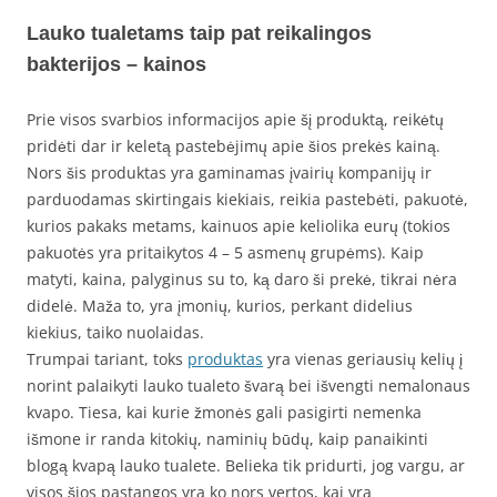
Lauko tualetams taip pat reikalingos
bakterijos – kainos
Prie visos svarbios informacijos apie šį produktą, reikėtų
pridėti dar ir keletą pastebėjimų apie šios prekės kainą.
Nors šis produktas yra gaminamas įvairių kompanijų ir
parduodamas skirtingais kiekiais, reikia pastebėti, pakuotė,
kurios pakaks metams, kainuos apie keliolika eurų (tokios
pakuotės yra pritaikytos 4 – 5 asmenų grupėms). Kaip
matyti, kaina, palyginus su to, ką daro ši prekė, tikrai nėra
didelė. Maža to, yra įmonių, kurios, perkant didelius
kiekius, taiko nuolaidas.
Trumpai tariant, toks
produktas
yra vienas geriausių kelių į
norint palaikyti lauko tualeto švarą bei išvengti nemalonaus
kvapo. Tiesa, kai kurie žmonės gali pasigirti nemenka
išmone ir randa kitokių, naminių būdų, kaip panaikinti
blogą kvapą lauko tualete. Belieka tik pridurti, jog vargu, ar
visos šios pastangos yra ko nors vertos, kai yra