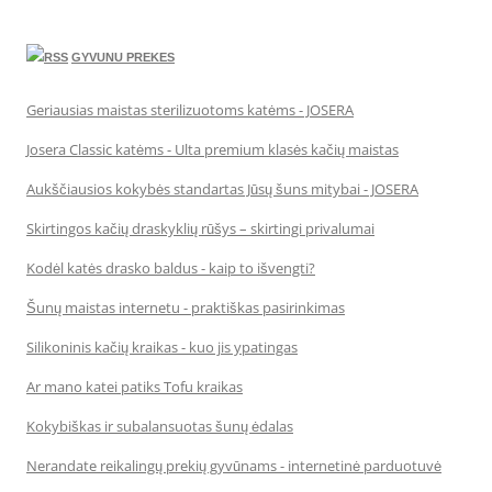
GYVUNU PREKES
Geriausias maistas sterilizuotoms katėms - JOSERA
Josera Classic katėms - Ulta premium klasės kačių maistas
Aukščiausios kokybės standartas Jūsų šuns mitybai - JOSERA
Skirtingos kačių draskyklių rūšys – skirtingi privalumai
Kodėl katės drasko baldus - kaip to išvengti?
Šunų maistas internetu - praktiškas pasirinkimas
Silikoninis kačių kraikas - kuo jis ypatingas
Ar mano katei patiks Tofu kraikas
Kokybiškas ir subalansuotas šunų ėdalas
Nerandate reikalingų prekių gyvūnams - internetinė parduotuvė