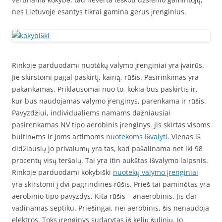
nes Lietuvoje esantys tikrai gamina gerus įrenginius.
Rinkoje parduodami nuotėkų valymo įrenginiai yra įvairūs.
Jie skirstomi pagal paskirtį, kainą, rūšis. Pasirinkimas yra
pakankamas. Priklausomai nuo to, kokia bus paskirtis ir,
kur bus naudojamas valymo įrenginys, parenkama ir rūšis.
Pavyzdžiui, individualiems namams dažniausiai
pasirenkamas NV tipo aerobinis įrenginys. Jis skirtas visoms
buitinėms ir joms artimoms
nuotekoms išvalyti
. Vienas iš
didžiausių jo privalumų yra tas, kad pašalinama net iki 98
procentų visų teršalų. Tai yra itin aukštas išvalymo laipsnis.
Rinkoje parduodami kokybiški
nuotekų valymo įrenginiai
yra skirstomi į dvi pagrindines rūšis. Prieš tai paminėtas yra
aerobinio tipo pavyzdys. Kita rūšis – anaerobinis. Jis dar
vadinamas septiku. Priešingai, nei aerobinis, šis nenaudoja
elektros. Toks įrenginys sudarytas iš kelių šulinių. Jo