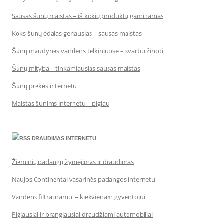
Sausas šunų maistas – iš kokių produktų gaminamas
Koks šunų ėdalas geriausias – sausas maistas
Šunų maudynės vandens telkiniuose – svarbu žinoti
Šunų mityba – tinkamiausias sausas maistas
Šunų prekės internetu
Maistas šunims internetu – pigiau
DRAUDIMAS INTERNETU
Žieminių padangų žymėjimas ir draudimas
Naujos Continental vasarinės padangos internetu
Vandens filtrai namui – kiekvienam gyventojui
Pigiausiai ir brangiausiai draudžiami automobiliai