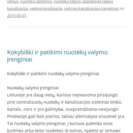
vilnius
,
nuoteku sistemos
,
nuoteku talpos
,
plastikines talpos
kanalizacijai
,
vietine kanalizacija
,
vietines kanalizacijos irengimas
on
2015-05-07
.
Kokybiški ir patikimi nuotėkų valymo
įrenginiai
Kokybiški ir patikimi nuotėkų valymo įrenginiai
Nuotėkų valymo įrenginiai
Lietuvoje yra daug vietų, kuriose neįmanoma prisijungti
prie centralizuotų nuotekų ir kanalizacijos sistemos tinklo.
Kartais, nors ir yra galimybė, nusprendžiama nesijungti.
Priežastys gali būti įvairios, tačiau alternatyva visuomet yra.
Tai nuotėkų valymo įrenginiai, į kuriuos patenka visos
buitinės arba kitos nuotekos iš vonios, tualeto ar virtuvės