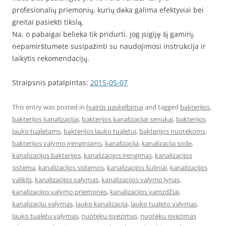
profesionalių priemonių, kurių dėka galima efektyviai bei
greitai pasiekti tikslą.
Na, o pabaigai belieka tik pridurti, jog įsigiję šį gaminį,
nepamirštumėte susipažinti su naudojimosi instrukcija ir
laikytis rekomendacijų.
Straipsnis patalpintas:
2015-05-07
This entry was posted in
Įvairūs paskelbimai
and tagged
bakterijos
,
bakterijos kanalizacijai
,
bakterijos kanalizacijai senukai
,
bakterijos
lauko tualetams
,
bakterijos lauko tualetui
,
bakterijos nuotekoms
,
bakterijos valymo įrenginiams
,
kanalizacija
,
kanalizacija sode
,
kanalizacijos bakterijos
,
kanalizacijos irengimas
,
kanalizacijos
sistema
,
kanalizacijos sistemos
,
kanalizacijos šuliniai
,
kanalizacijos
valiklis
,
kanalizacijos valymas
,
kanalizacijos valymo lynas
,
kanalizacijos valymo priemones
,
kanalizacijos vamzdžiai
,
kanalizaciju valymas
,
lauko kanalizacija
,
lauko tualeto valymas
,
lauko tualetu valymas
,
nuoteku isvezimas
,
nuoteku isvezimas