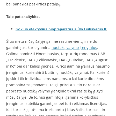
bei panašios paskirties patalpų.
Taip pat skaitykite:
;
Kokius efektyvius biopreparatus siūlo Buksvarus.lt
Šiuo metu mūsų šalyje galime rasti ne vieną ir ne du
gamintojus, kurie gamina
nuotekų valymo įrenginius
.
Galima paminėti žinomiausius, tarp kurių randamas UAB
„Traidenis“, UAB „Feliksnavis“, UAB „Buiteka“, UAB „August
ir Ko“ bei dar kelios įmonės, kurios gamina įvairaus našumo
įrenginius, kurie skirti buitinių nuotėkų valymui. Kai kurie iš
jų skirti tik individualiems namams, o kai kurie didelėms
pramoninėms įmonėms. Taigi, prireikus itin našaus ar
paprasto nuotekų valymo įrenginio tikrai rasite ką įsigyti
mūsų šalyje. Be to, visi gamintojai gamina kokybiškus
įrenginius, suteikia garantijas bei turi reikiamas licencijas.
Kai kurie iš jų užsiima ir eksportu į kitas šalis, kuriose itin
vertinama kokybė, tad neverta ieškoti užsienio gamintojų,