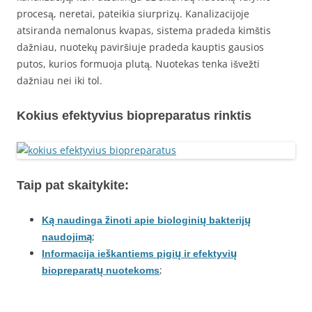
procesą, neretai, pateikia siurprizų. Kanalizacijoje
atsiranda nemalonus kvapas, sistema pradeda kimštis
dažniau, nuotekų paviršiuje pradeda kauptis gausios
putos, kurios formuoja plutą. Nuotekas tenka išvežti
dažniau nei iki tol.
Kokius efektyvius biopreparatus rinktis
Taip pat skaitykite:
Ką naudinga žinoti apie biologinių bakterijų
;
naudojimą
Informacija ieškantiems pigių ir efektyvių
;
biopreparatų nuotekoms