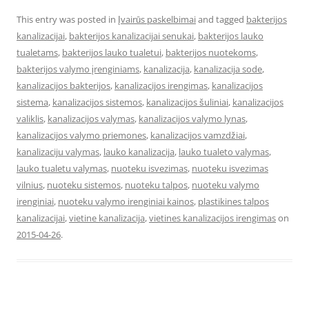
This entry was posted in
Įvairūs paskelbimai
and tagged
bakterijos
kanalizacijai
,
bakterijos kanalizacijai senukai
,
bakterijos lauko
tualetams
,
bakterijos lauko tualetui
,
bakterijos nuotekoms
,
bakterijos valymo įrenginiams
,
kanalizacija
,
kanalizacija sode
,
kanalizacijos bakterijos
,
kanalizacijos irengimas
,
kanalizacijos
sistema
,
kanalizacijos sistemos
,
kanalizacijos šuliniai
,
kanalizacijos
valiklis
,
kanalizacijos valymas
,
kanalizacijos valymo lynas
,
kanalizacijos valymo priemones
,
kanalizacijos vamzdžiai
,
kanalizaciju valymas
,
lauko kanalizacija
,
lauko tualeto valymas
,
lauko tualetu valymas
,
nuoteku isvezimas
,
nuoteku isvezimas
vilnius
,
nuoteku sistemos
,
nuoteku talpos
,
nuoteku valymo
irenginiai
,
nuoteku valymo irenginiai kainos
,
plastikines talpos
kanalizacijai
,
vietine kanalizacija
,
vietines kanalizacijos irengimas
on
2015-04-26
.