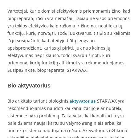
Vartotojai, kurie domisi efektyviomis priemonėmis žino, kad
biopreparatų rūšių yra nemažai. Tačiau ne visos priemonės
yra tokios efektyvios kaip rašoma ir žinoma, neatlieka tų
funkcijų, kurių norėtųsi. Todėl Buksvarus.lt siūlo su keliomis
iš jų susipažinti, kad ateityje būtų lengviau
apsisprendžiant, kurias gi pirkti. Juk nuo kainos jų
efektyvumas nepriklauso, todėl svarbu žinoti, kuri
priemonė, kurių funkcijų atlikimui yra rekomenduojamos.
Susipažinkite, biopreparatai STARWAX.
Bio aktyvatorius
Bio ar kitaip tariant biologinis
STARWAX yra
aktyvatorius
rekomenduojamas naudoti kai kanalizacijoje ar nuotekų
sistemoje nėra problemų. Tai atvejai, kai kanalizacija yra
paleidžiama naujai kartu su valymo įrenginiais arba, kai
nuotekų sistema naudojama rečiau. Aktyvatorius užtikrina
sklandžius biologinius nuotekų valymo procesus, palaiko