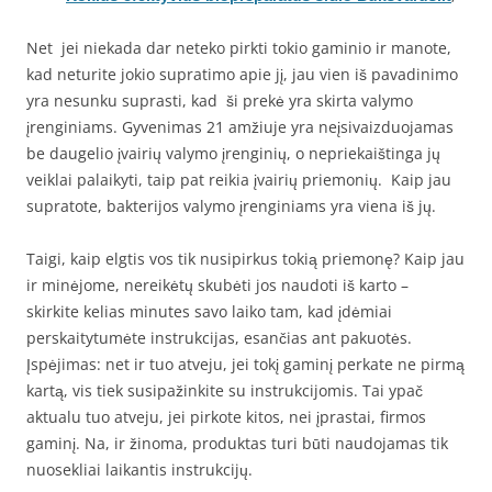
Net jei niekada dar neteko pirkti tokio gaminio ir manote,
kad neturite jokio supratimo apie jį, jau vien iš pavadinimo
yra nesunku suprasti, kad ši prekė yra skirta valymo
įrenginiams. Gyvenimas 21 amžiuje yra neįsivaizduojamas
be daugelio įvairių valymo įrenginių, o nepriekaištinga jų
veiklai palaikyti, taip pat reikia įvairių priemonių. Kaip jau
supratote, bakterijos valymo įrenginiams yra viena iš jų.
Taigi, kaip elgtis vos tik nusipirkus tokią priemonę? Kaip jau
ir minėjome, nereikėtų skubėti jos naudoti iš karto –
skirkite kelias minutes savo laiko tam, kad įdėmiai
perskaitytumėte instrukcijas, esančias ant pakuotės.
Įspėjimas: net ir tuo atveju, jei tokį gaminį perkate ne pirmą
kartą, vis tiek susipažinkite su instrukcijomis. Tai ypač
aktualu tuo atveju, jei pirkote kitos, nei įprastai, firmos
gaminį. Na, ir žinoma, produktas turi būti naudojamas tik
nuosekliai laikantis instrukcijų.