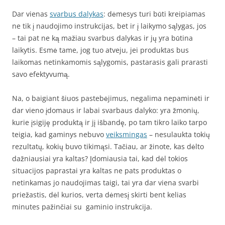
Dar vienas
svarbus dalykas
: dėmesys turi būti kreipiamas
ne tik į naudojimo instrukcijas, bet ir į laikymo sąlygas, jos
– tai pat ne ką mažiau svarbus dalykas ir jų yra būtina
laikytis. Esmė tame, jog tuo atveju, jei produktas bus
laikomas netinkamomis sąlygomis, pastarasis gali prarasti
savo efektyvumą.
Na, o baigiant šiuos pastebėjimus, negalima nepaminėti ir
dar vieno įdomaus ir labai svarbaus dalyko: yra žmonių,
kurie įsigiję produktą ir jį išbandę, po tam tikro laiko tarpo
teigia, kad gaminys nebuvo
veiksmingas
– nesulaukta tokių
rezultatų, kokių buvo tikimąsi. Tačiau, ar žinote, kas dėlto
dažniausiai yra kaltas? Įdomiausia tai, kad dėl tokios
situacijos paprastai yra kaltas ne pats produktas o
netinkamas jo naudojimas taigi, tai yra dar viena svarbi
priežastis, dėl kurios, verta dėmesį skirti bent kelias
minutes pažinčiai su gaminio instrukcija.