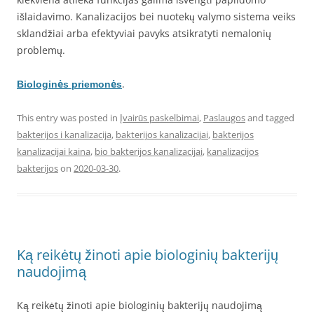
išlaidavimo. Kanalizacijos bei nuotekų valymo sistema veiks
sklandžiai arba efektyviai pavyks atsikratyti nemalonių
problemų.
.
Biologinės priemonės
This entry was posted in
Įvairūs paskelbimai
,
Paslaugos
and tagged
bakterijos i kanalizacija
,
bakterijos kanalizacijai
,
bakterijos
kanalizacijai kaina
,
bio bakterijos kanalizacijai
,
kanalizacijos
bakterijos
on
2020-03-30
.
Ką reikėtų žinoti apie biologinių bakterijų
naudojimą
Ką reikėtų žinoti apie biologinių bakterijų naudojimą