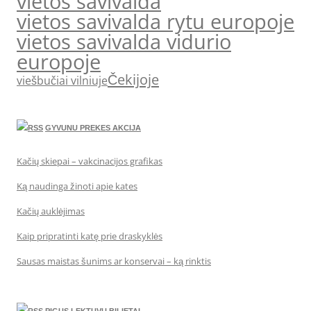
vietos savivalda
vietos savivalda rytu europoje
vietos savivalda vidurio
europoje
Čekijoje
viešbučiai vilniuje
GYVUNU PREKES AKCIJA
Kačių skiepai – vakcinacijos grafikas
Ką naudinga žinoti apie kates
Kačių auklėjimas
Kaip pripratinti katę prie draskyklės
Sausas maistas šunims ar konservai – ką rinktis