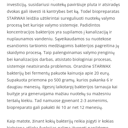
investicijų, susidariusi nuotekų paviršiuje pluta ir atsiradęs
dvokas gali išvesti iš kantrybės bet ką. Todėl biopreparatas
STARWAX leidžia užtikrintai sureguliuoti nuotekų valymo
procesą bet kurioje valymo sistemoje. Padidintos
koncentracijos bakterijos yra supilamos į kanalizaciją ir
nuplaunamos vandeniu. Sąveikaudamos su nuotekose
esančiomis taršiomis medžiagomis bakterijos pagreitina jų
skaidymo procesą. Taip palengvinamas valymo įrenginių
bei kanalizacijos darbas, atsistato biologiniai procesas,
sistemoje neatsiranda problemos. Oranžinė STARWAX
bakterijų bei fermentų pakuotė kainuoja apie 20 eurų.
Supakuota priemonė po 500 gramų, kurios pakanka 6 ir
daugiau mėnesių. Ilgesnį laikotarpį bakterijos tarnauja kai
buityje yra generuojama mažiau nuotekų su mažesniu
teršalų kiekiu. Tad namuose gyvenant 2-3 asmenims,
biopreparato gali pakakti iki 10 ar net 12 mėnesių.
Kaip matote, žinant kokių bakterijų reikia įsigyti ir kokias
kiekviena atlieka funkcijas galima išvengti papildomo