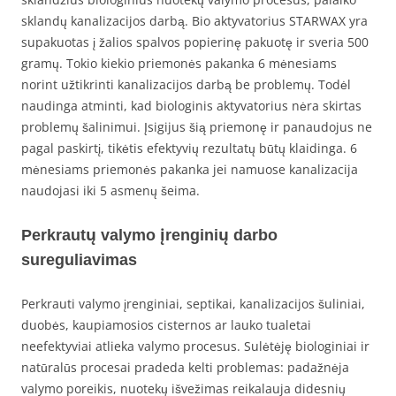
sklandų kanalizacijos darbą. Bio aktyvatorius STARWAX yra
supakuotas į žalios spalvos popierinę pakuotę ir sveria 500
gramų. Tokio kiekio priemonės pakanka 6 mėnesiams
norint užtikrinti kanalizacijos darbą be problemų. Todėl
naudinga atminti, kad biologinis aktyvatorius nėra skirtas
problemų šalinimui. Įsigijus šią priemonę ir panaudojus ne
pagal paskirtį, tikėtis efektyvių rezultatų būtų klaidinga. 6
mėnesiams priemonės pakanka jei namuose kanalizacija
naudojasi iki 5 asmenų šeima.
Perkrautų valymo įrenginių darbo
sureguliavimas
Perkrauti valymo įrenginiai, septikai, kanalizacijos šuliniai,
duobės, kaupiamosios cisternos ar lauko tualetai
neefektyviai atlieka valymo procesus. Sulėtėję biologiniai ir
natūralūs procesai pradeda kelti problemas: padažnėja
valymo poreikis, nuotekų išvežimas reikalauja didesnių