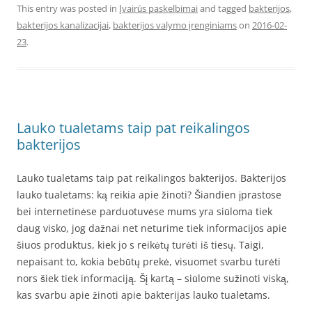
This entry was posted in
Įvairūs paskelbimai
and tagged
bakterijos
,
bakterijos kanalizacijai
,
bakterijos valymo įrenginiams
on
2016-02-
23
.
Lauko tualetams taip pat reikalingos
bakterijos
Lauko tualetams taip pat reikalingos bakterijos. Bakterijos
lauko tualetams: ką reikia apie žinoti? Šiandien įprastose
bei internetinėse parduotuvėse mums yra siūloma tiek
daug visko, jog dažnai net neturime tiek informacijos apie
šiuos produktus, kiek jo s reikėtų turėti iš tiesų. Taigi,
nepaisant to, kokia bebūtų prekė, visuomet svarbu turėti
nors šiek tiek informaciją. Šį kartą – siūlome sužinoti viską,
kas svarbu apie žinoti apie bakterijas lauko tualetams.