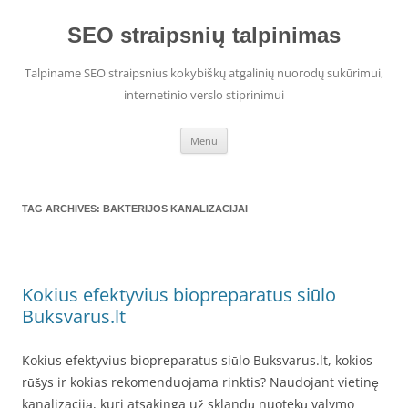
Skip
to
content
SEO straipsnių talpinimas
Talpiname SEO straipsnius kokybiškų atgalinių nuorodų sukūrimui,
internetinio verslo stiprinimui
Menu
TAG ARCHIVES:
BAKTERIJOS KANALIZACIJAI
Kokius efektyvius biopreparatus siūlo
Buksvarus.lt
Kokius efektyvius biopreparatus siūlo Buksvarus.lt, kokios
rūšys ir kokias rekomenduojama rinktis? Naudojant vietinę
kanalizaciją, kuri atsakinga už sklandų nuotekų valymo