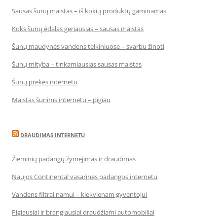
Sausas šunų maistas – iš kokių produktų gaminamas
Koks šunų ėdalas geriausias – sausas maistas
Šunų maudynės vandens telkiniuose – svarbu žinoti
Šunų mityba – tinkamiausias sausas maistas
Šunų prekės internetu
Maistas šunims internetu – pigiau
DRAUDIMAS INTERNETU
Žieminių padangų žymėjimas ir draudimas
Naujos Continental vasarinės padangos internetu
Vandens filtrai namui – kiekvienam gyventojui
Pigiausiai ir brangiausiai draudžiami automobiliai