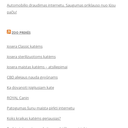
Automobilio draudimas internetu. Saugumas priklauso nuo Jūsų
pačių!
ZOO PREKĖS
Josera Classic katėms
Josera sterilizuotoms katėms
Josera maistas katėms – atsiliepimai
CBD aliejaus nauda gyvūnams
Ką dovanoti įsigijusiam katę
ROYAL Canin
Patogumas šunų maistą pirkti internetu
Koks kraikas katėms geriausias?