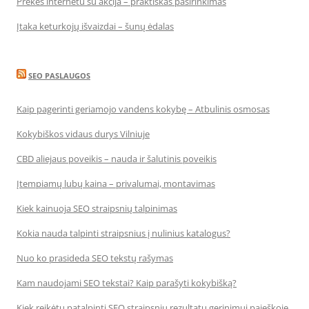
Prekės internetu su akcija – praktiškas pasirinkimas
Įtaka keturkojų išvaizdai – šunų ėdalas
SEO PASLAUGOS
Kaip pagerinti geriamojo vandens kokybę – Atbulinis osmosas
Kokybiškos vidaus durys Vilniuje
CBD aliejaus poveikis – nauda ir šalutinis poveikis
Įtempiamų lubų kaina – privalumai, montavimas
Kiek kainuoja SEO straipsnių talpinimas
Kokia nauda talpinti straipsnius į nulinius katalogus?
Nuo ko prasideda SEO tekstų rašymas
Kam naudojami SEO tekstai? Kaip parašyti kokybišką?
Kiek reikėtų patalpinti SEO straipsnių rezultatų gerinimui paieškoje