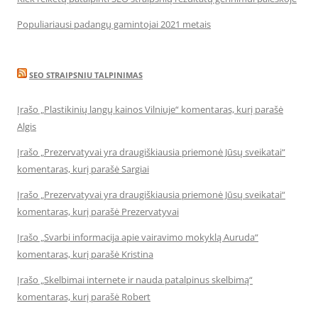
Populiariausi padangų gamintojai 2021 metais
SEO STRAIPSNIU TALPINIMAS
Įrašo „Plastikinių langų kainos Vilniuje“ komentaras, kurį parašė
Algis
Įrašo „Prezervatyvai yra draugiškiausia priemonė Jūsų sveikatai“
komentaras, kurį parašė Sargiai
Įrašo „Prezervatyvai yra draugiškiausia priemonė Jūsų sveikatai“
komentaras, kurį parašė Prezervatyvai
Įrašo „Svarbi informacija apie vairavimo mokyklą Auruda“
komentaras, kurį parašė Kristina
Įrašo „Skelbimai internete ir nauda patalpinus skelbimą“
komentaras, kurį parašė Robert