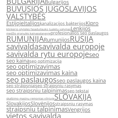
BULGARIJA
Bulgarijos
BUVUSIOS JUGOSLAVIJOS
VALSTYBĖS
Estijoje
Italijos
Kipro
kanalizacijos bakterijos
Lenkijos
klinkerio plyteles fasadui
lauko tualetu valymas
profesionalios seo paslaugos
medžio granulės kaina
palangoje
RUMUNIJA
RUSIJA
Rumunijos
savivalda
savivalda europoje
savivalda rytu europoje
seo
seo kaina
seo optimizacija
seo optimizavimas
seo optimizavimas kaina
seo paslaugos
seo paslaugos kaina
seo straipsniai
seo straipsniu rasymas
seo straipsniu talpinimas
seo tekstai
SLOVAKIJA
skalbimo masinu remontas vilniuje
Slovakijos
Slovėnijos
straipsniu rasymas
straipsniu talpinimas
Vengrijos
vietos savivalda