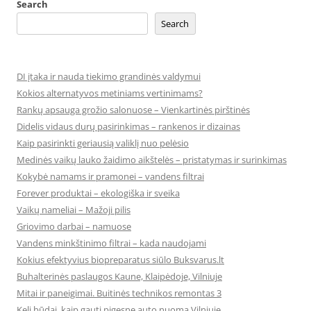
Search
Search
DI įtaka ir nauda tiekimo grandinės valdymui
Kokios alternatyvos metiniams vertinimams?
Rankų apsauga grožio salonuose – Vienkartinės pirštinės
Didelis vidaus durų pasirinkimas – rankenos ir dizainas
Kaip pasirinkti geriausią valiklį nuo pelėsio
Medinės vaikų lauko žaidimo aikštelės – pristatymas ir surinkimas
Kokybė namams ir pramonei – vandens filtrai
Forever produktai – ekologiška ir sveika
Vaikų nameliai – Mažoji pilis
Griovimo darbai – namuose
Vandens minkštinimo filtrai – kada naudojami
Kokius efektyvius biopreparatus siūlo Buksvarus.lt
Buhalterinės paslaugos Kaune, Klaipėdoje, Vilniuje
Mitai ir paneigimai. Buitinės technikos remontas 3
Keli būdai, kaip gauti pigesnę auto nuomą Vilniuje