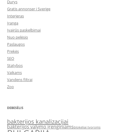
Durys
Gratis annonser i Sverige
Interjeras
Įranga
Įvairūs paskelbimai
Nuo pelėsio
Paslaugos
Prekės
SEO
Statybos
Vaikams
Vandens filtrai
Zoo
DEBESĖLIS
bakterijos kanalizacijai
bakterijos valymo įrenginiams
blokeliai tvoroms