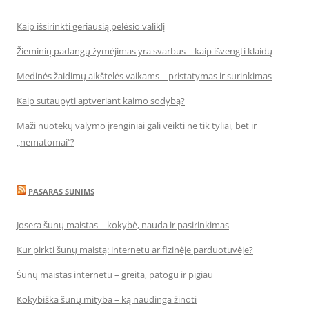
Kaip išsirinkti geriausią pelėsio valiklį
Žieminių padangų žymėjimas yra svarbus – kaip išvengti klaidų
Medinės žaidimų aikštelės vaikams – pristatymas ir surinkimas
Kaip sutaupyti aptveriant kaimo sodybą?
Maži nuotekų valymo įrenginiai gali veikti ne tik tyliai, bet ir
„nematomai‘‘?
PASARAS SUNIMS
Josera šunų maistas – kokybė, nauda ir pasirinkimas
Kur pirkti šunų maistą: internetu ar fizinėje parduotuvėje?
Šunų maistas internetu – greita, patogu ir pigiau
Kokybiška šunų mityba – ką naudinga žinoti