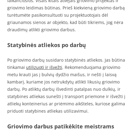
laikančiosios. Visais kitais atvejais griovimo projektas ir
griovimo leidimas būtinas. Prieš kiekvieną griovimo darbą
turėtumėte pasikonsultuoti su projektuotojais dėl
griaunamos sienos ar objekto, kad būti tikriems, jog nėra
draudimų atlikti griovimo darbus.
Statybinės atliekos po darbų
Po griovimo darbų susidaro statybinės atliekos. Jas būtina
tinkamai
utilizuoti ir išvežti
. Rekomenduojama griovimo
metu krauti jas į bulvių dydžio maišus, ir nešti į laisvą
kambarį, kuriame jos netrukdytų atlikti likusių griovimo
darbų. Po atliktų darbų išvedinti patalpas nuo dulkių, ir
statybines atliekas sunešti į transport priemone ir išvežti į
atliekų konteinerius ar priėmimo aikšteles, kuriose galima
priduoti statybines atliekas utilizavimui.
Griovimo darbus patikėkite meistrams