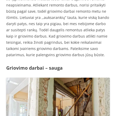
neapsieinama. Atliekant remonto darbus, norisi pritaikyti
būstą pagal save, todėl griovimo darbai remonto metu ne
išimtis. Lietuviai yra ,,auksarankių” tauta, kurie viską bando
daryti patys, nes taip yra pigiau, bei mes nebijome darbo
ar susitepti rankų. Todėl daugelis remontus atlieka patys
kaip ir griovimo darbus. Kad griovimo darbus atlikti namie
teisingai, reikia žinoti pagrindus, bei kokie reikalavimai
taikomi įvairiems griovimo darbams. Pateiksime savo
patarimus, kurie palengvins griovimo darbus jūsų būste.
Griovimo darbai – sauga