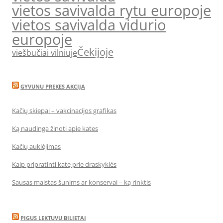
vietos savivalda rytu europoje
vietos savivalda vidurio
europoje
Čekijoje
viešbučiai vilniuje
GYVUNU PREKES AKCIJA
Kačių skiepai – vakcinacijos grafikas
Ką naudinga žinoti apie kates
Kačių auklėjimas
Kaip pripratinti katę prie draskyklės
Sausas maistas šunims ar konservai – ką rinktis
PIGUS LEKTUVU BILIETAI