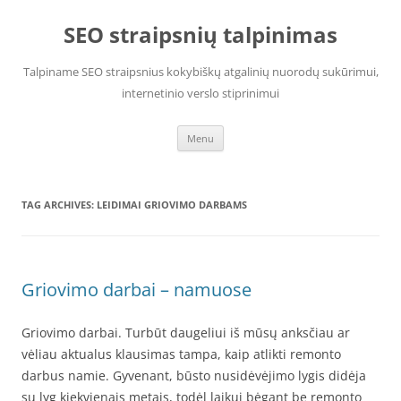
Skip
to
SEO straipsnių talpinimas
content
Talpiname SEO straipsnius kokybiškų atgalinių nuorodų sukūrimui,
internetinio verslo stiprinimui
Menu
TAG ARCHIVES:
LEIDIMAI GRIOVIMO DARBAMS
Griovimo darbai – namuose
Griovimo darbai. Turbūt daugeliui iš mūsų anksčiau ar
vėliau aktualus klausimas tampa, kaip atlikti remonto
darbus namie. Gyvenant, būsto nusidėvėjimo lygis didėja
su lyg kiekvienais metais, todėl laikui bėgant be remonto