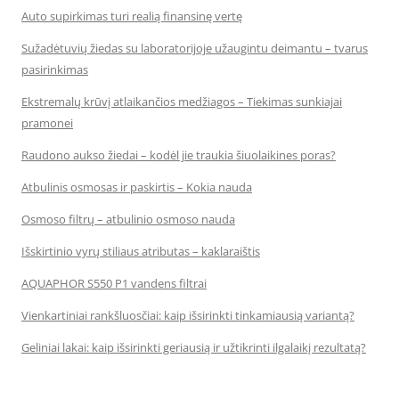
Auto supirkimas turi realią finansinę vertę
Sužadėtuvių žiedas su laboratorijoje užaugintu deimantu – tvarus
pasirinkimas
Ekstremalų krūvį atlaikančios medžiagos – Tiekimas sunkiajai
pramonei
Raudono aukso žiedai – kodėl jie traukia šiuolaikines poras?
Atbulinis osmosas ir paskirtis – Kokia nauda
Osmoso filtrų – atbulinio osmoso nauda
Išskirtinio vyrų stiliaus atributas – kaklaraištis
AQUAPHOR S550 P1 vandens filtrai
Vienkartiniai rankšluosčiai: kaip išsirinkti tinkamiausią variantą?
Geliniai lakai: kaip išsirinkti geriausią ir užtikrinti ilgalaikį rezultatą?