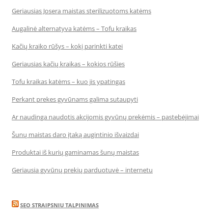
Geriausias Josera maistas sterilizuotoms katėms
Augalinė alternatyva katėms – Tofu kraikas
Kačių kraiko rūšys – kokį parinkti katei
Geriausias kačių kraikas – kokios rūšies
Tofu kraikas katėms – kuo jis ypatingas
Perkant prekes gyvūnams galima sutaupyti
Ar naudinga naudotis akcijomis gyvūnų prekėmis – pastebėjimai
Šunų maistas daro įtaką augintinio išvaizdai
Produktai iš kurių gaminamas šunų maistas
Geriausia gyvūnų prekių parduotuvė – internetu
SEO STRAIPSNIU TALPINIMAS