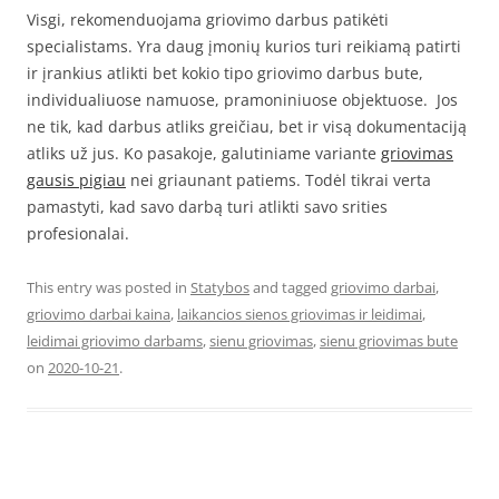
Visgi, rekomenduojama griovimo darbus patikėti
specialistams. Yra daug įmonių kurios turi reikiamą patirti
ir įrankius atlikti bet kokio tipo griovimo darbus bute,
individualiuose namuose, pramoniniuose objektuose. Jos
ne tik, kad darbus atliks greičiau, bet ir visą dokumentaciją
atliks už jus. Ko pasakoje, galutiniame variante
griovimas
gausis pigiau
nei griaunant patiems. Todėl tikrai verta
pamastyti, kad savo darbą turi atlikti savo srities
profesionalai.
This entry was posted in
Statybos
and tagged
griovimo darbai
,
griovimo darbai kaina
,
laikancios sienos griovimas ir leidimai
,
leidimai griovimo darbams
,
sienu griovimas
,
sienu griovimas bute
on
2020-10-21
.