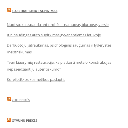
SEO STRAIPSNIU TALPINIMAS
Nuotraukos spauda ant drobės – namuose, biuruose, versle
Itin naudingas auto supirkimas gyvenantiems Lietuvoje
Darbuotojų įsitraukimas, psichologinis saugumas ir lyderystės
meistriškumas
Tvari kiaurymių restauracija: kaip atkurti metalo konstrukcijas
nepažeidžiant jų autentiškumo?
Korėjietiškos kosmetikos paslaptis
ZOOPREKĖS
GYVUNU PREKES