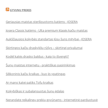
GYVUNU PREKES
Geriausias maistas sterilizuotoms katėms - JOSERA
Josera Classic katėms - Ulta premium klasės kačių maistas
Aukščiausios kokybės standartas Jūsų šuns mitybai - JOSERA
Skirtingos kačių draskyklių rūšys – skirtingi privalumai
Kodėl katės drasko baldus - kaip to išvengti?
Šunų maistas internetu - praktiškas pasirinkimas
Silikoninis kačių kraikas - kuo jis ypatingas
Ar mano katei patiks Tofu kraikas
Kokybiškas ir subalansuotas šunų ėdalas
Nerandate reikalingų prekių gyvūnams - internetinė parduotuvė