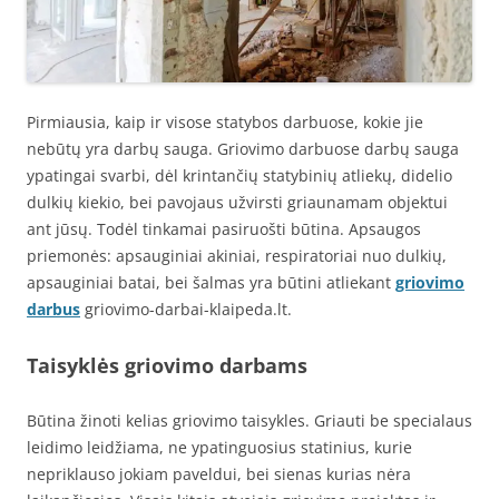
Pirmiausia, kaip ir visose statybos darbuose, kokie jie
nebūtų yra darbų sauga. Griovimo darbuose darbų sauga
ypatingai svarbi, dėl krintančių statybinių atliekų, didelio
dulkių kiekio, bei pavojaus užvirsti griaunamam objektui
ant jūsų. Todėl tinkamai pasiruošti būtina. Apsaugos
priemonės: apsauginiai akiniai, respiratoriai nuo dulkių,
apsauginiai batai, bei šalmas yra būtini atliekant
griovimo
darbus
griovimo-darbai-klaipeda.lt.
Taisyklės griovimo darbams
Būtina žinoti kelias griovimo taisykles. Griauti be specialaus
leidimo leidžiama, ne ypatinguosius statinius, kurie
nepriklauso jokiam paveldui, bei sienas kurias nėra