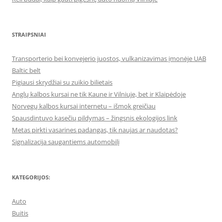
STRAIPSNIAI
Transporterio bei konvejerio juostos, vulkanizavimas įmonėje UAB
Baltic belt
Pigiausi skrydžiai su zuikio bilietais
Anglų kalbos kursai ne tik Kaune ir Vilniuje, bet ir Klaipėdoje
Norvegų kalbos kursai internetu – išmok greičiau
Spausdintuvo kasečių pildymas – žingsnis ekologijos link
Metas pirkti vasarines padangas, tik naujas ar naudotas?
Signalizacija saugantiems automobilį
KATEGORIJOS:
Auto
Buitis