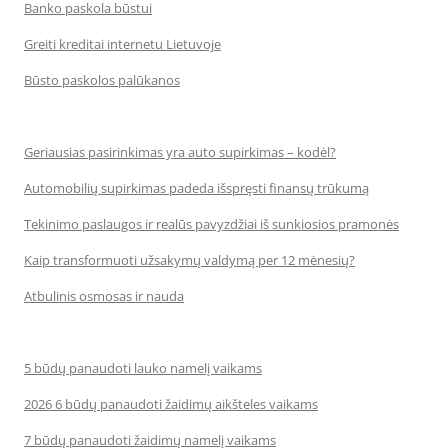
Banko paskola būstui
Greiti kreditai internetu Lietuvoje
Būsto paskolos palūkanos
Geriausias pasirinkimas yra auto supirkimas – kodėl?
Automobilių supirkimas padeda išspręsti finansų trūkumą
Tekinimo paslaugos ir realūs pavyzdžiai iš sunkiosios pramonės
Kaip transformuoti užsakymų valdymą per 12 mėnesių?
Atbulinis osmosas ir nauda
5 būdų panaudoti lauko namelį vaikams
2026 6 būdų panaudoti žaidimų aikšteles vaikams
7 būdų panaudoti žaidimų namelį vaikams