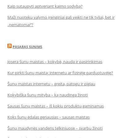
Kaip sutaupyti aptveriant kaimo sodybą?
Maži nuotekų valymo įrenginiai gali veikti ne tik tyliai, bet ir
„nematomai‘‘?
PASARAS SUNIMS
Josera šunų maistas – kokybė, nauda ir pasirinkimas
Kur pirkti šunų maistą: internetu ar fizinėje parduotuvėje?
Šunų maistas internetu – greita, patogu ir pigiau
Kokybiška šunų mityba – ką naudinga žinoti
Sausas šunų maistas – iš kokių produktų gaminamas
Koks šunų ėdalas geriausias – sausas maistas
Šunų maudynės vandens telkiniuose – svarbu žinoti