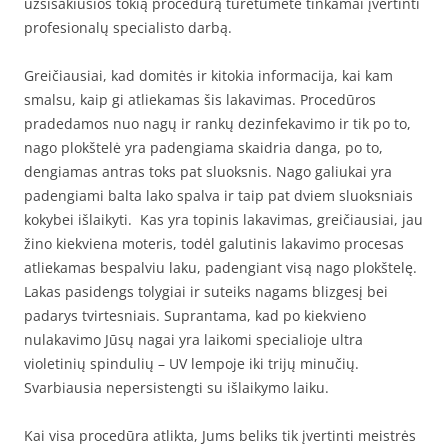
užsisakiusios tokią procedūrą turėtumėte tinkamai įvertinti
profesionalų specialisto darbą.
Greičiausiai, kad domitės ir kitokia informacija, kai kam
smalsu, kaip gi atliekamas šis lakavimas. Procedūros
pradedamos nuo nagų ir rankų dezinfekavimo ir tik po to,
nago plokštelė yra padengiama skaidria danga, po to,
dengiamas antras toks pat sluoksnis. Nago galiukai yra
padengiami balta lako spalva ir taip pat dviem sluoksniais
kokybei išlaikyti. Kas yra topinis lakavimas, greičiausiai, jau
žino kiekviena moteris, todėl galutinis lakavimo procesas
atliekamas bespalviu laku, padengiant visą nago plokštelę.
Lakas pasidengs tolygiai ir suteiks nagams blizgesį bei
padarys tvirtesniais. Suprantama, kad po kiekvieno
nulakavimo Jūsų nagai yra laikomi specialioje ultra
violetinių spindulių – UV lempoje iki trijų minučių.
Svarbiausia nepersistengti su išlaikymo laiku.
Kai visa procedūra atlikta, Jums beliks tik įvertinti meistrės