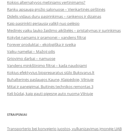
Kokios alternatyvos metiniams vertinimams?
Rankų apsauga grožio salonuose – Vienkartinės pirštinės
Didelis vidaus durų pasirinkimas – rankenos ir dizainas
Kaip pasirinkti geriausią valiklį nuo pelėsio
Medinės vaikų lauko žaidimo aikštelės – pristatymas ir surinkimas
Kokybė namams ir pramonei – vandens filtrai
Forever produktai – ekologiška ir sveika
Vaikų nameliai – Mažoji pilis
Griovimo darbai – namuose
Vandens minkštinimo filtrai – kada naudojami
Kokius efektyvius biopreparatus siūlo Buksvarus.lt
Buhalterinės paslaugos Kaune, Klaipėdoje, Vilniuje
Mitai ir paneigimai. Buitinės technikos remontas 3
Keli būdai, kaip gauti pigesnę auto nuomą Vilniuje
STRAIPSNIAI
Transporterio bei konvejerio juostos, vulkanizavimas įmonėje UAB