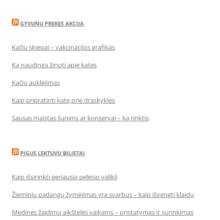
GYVUNU PREKES AKCIJA
Kačių skiepai – vakcinacijos grafikas
Ką naudinga žinoti apie kates
Kačių auklėjimas
Kaip pripratinti katę prie draskyklės
Sausas maistas šunims ar konservai – ką rinktis
PIGUS LEKTUVU BILIETAI
Kaip išsirinkti geriausią pelėsio valiklį
Žieminių padangų žymėjimas yra svarbus – kaip išvengti klaidų
Medinės žaidimų aikštelės vaikams – pristatymas ir surinkimas