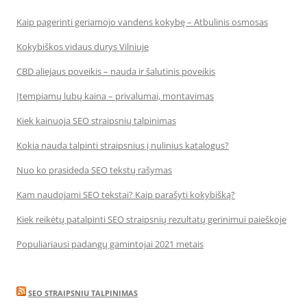
Kaip pagerinti geriamojo vandens kokybę – Atbulinis osmosas
Kokybiškos vidaus durys Vilniuje
CBD aliejaus poveikis – nauda ir šalutinis poveikis
Įtempiamų lubų kaina – privalumai, montavimas
Kiek kainuoja SEO straipsnių talpinimas
Kokia nauda talpinti straipsnius į nulinius katalogus?
Nuo ko prasideda SEO tekstų rašymas
Kam naudojami SEO tekstai? Kaip parašyti kokybišką?
Kiek reikėtų patalpinti SEO straipsnių rezultatų gerinimui paieškoje
Populiariausi padangų gamintojai 2021 metais
SEO STRAIPSNIU TALPINIMAS