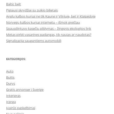
Baltic belt
Pigiausi skrydžiai su zuikio bilietais
Anglų kalbos kursai ne tik Kaune ir Vilniuje, bet ir Klaipėdoje
Norvegų kalbos kursai internetu – išmok greičiau
Spausdintuvo kasečių pildymas – žingsnis ekologijos link
Metas pirkti vasarines padangas, tik naujas ar naudotas?
Signalizacija saugantiems automobilį
KATEGORIJOS:
Auto
Buitis
Durys
Gratis annonser i Sverige
Interjeras
Įranga
Įvairūs paskelbimai