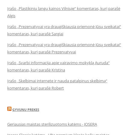
Įrašo „Plastikinių langų kainos Vilniuje“ komentaras, kurį parašė
Algis
Įrašo „Prezervatyvai yra draugiškiausia priemonė Jūsų sveikatai“
komentaras, kurį parašė Sargiai
Įrašo „Prezervatyvai yra draugiškiausia priemonė Jūsų sveikatai“
komentaras, kurį parašė Prezervatyvai
Įrašo „Svarbi informacija apie vairavimo mokyklą Auruda“
komentaras, kurį parašė Kristina
Įrašo „Skelbimai internete ir nauda patalpinus skelbimą“
komentaras, kurį parašė Robert
GYVUNU PREKES
Geriausias maistas sterilizuotoms katėms - JOSERA