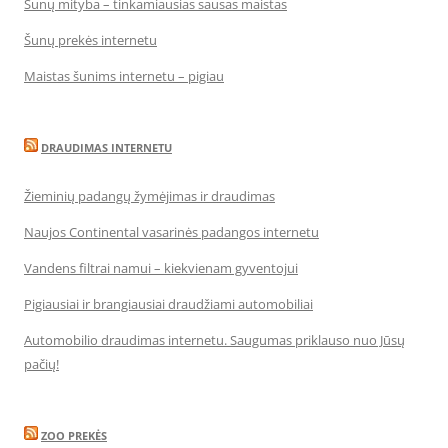
Šunų mityba – tinkamiausias sausas maistas
Šunų prekės internetu
Maistas šunims internetu – pigiau
DRAUDIMAS INTERNETU
Žieminių padangų žymėjimas ir draudimas
Naujos Continental vasarinės padangos internetu
Vandens filtrai namui – kiekvienam gyventojui
Pigiausiai ir brangiausiai draudžiami automobiliai
Automobilio draudimas internetu. Saugumas priklauso nuo Jūsų
pačių!
ZOO PREKĖS