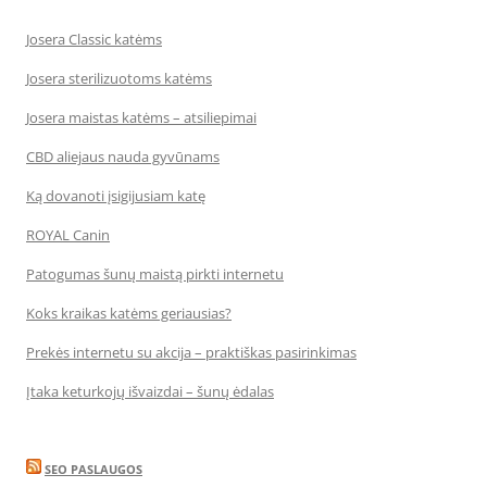
Josera Classic katėms
Josera sterilizuotoms katėms
Josera maistas katėms – atsiliepimai
CBD aliejaus nauda gyvūnams
Ką dovanoti įsigijusiam katę
ROYAL Canin
Patogumas šunų maistą pirkti internetu
Koks kraikas katėms geriausias?
Prekės internetu su akcija – praktiškas pasirinkimas
Įtaka keturkojų išvaizdai – šunų ėdalas
SEO PASLAUGOS