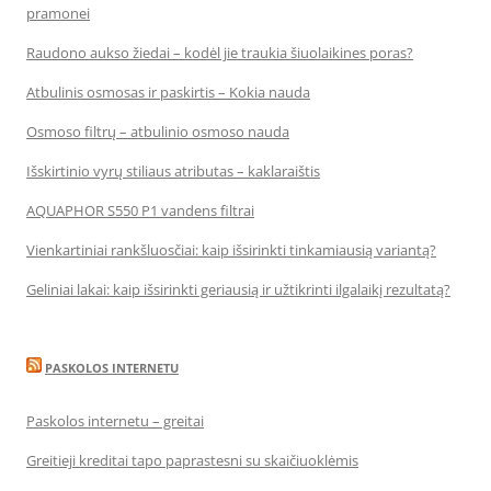
pramonei
Raudono aukso žiedai – kodėl jie traukia šiuolaikines poras?
Atbulinis osmosas ir paskirtis – Kokia nauda
Osmoso filtrų – atbulinio osmoso nauda
Išskirtinio vyrų stiliaus atributas – kaklaraištis
AQUAPHOR S550 P1 vandens filtrai
Vienkartiniai rankšluosčiai: kaip išsirinkti tinkamiausią variantą?
Geliniai lakai: kaip išsirinkti geriausią ir užtikrinti ilgalaikį rezultatą?
PASKOLOS INTERNETU
Paskolos internetu – greitai
Greitieji kreditai tapo paprastesni su skaičiuoklėmis