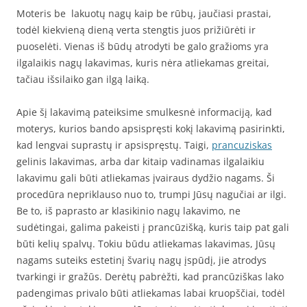
Moteris be lakuotų nagų kaip be rūbų, jaučiasi prastai,
todėl kiekvieną dieną verta stengtis juos prižiūrėti ir
puoselėti. Vienas iš būdų atrodyti be galo gražioms yra
ilgalaikis nagų lakavimas, kuris nėra atliekamas greitai,
tačiau išsilaiko gan ilgą laiką.
Apie šį lakavimą pateiksime smulkesnė informaciją, kad
moterys, kurios bando apsispręsti kokį lakavimą pasirinkti,
kad lengvai suprastų ir apsispręstų. Taigi,
prancuziskas
gelinis lakavimas, arba dar kitaip vadinamas ilgalaikiu
lakavimu gali būti atliekamas įvairaus dydžio nagams. Ši
procedūra nepriklauso nuo to, trumpi Jūsų nagučiai ar ilgi.
Be to, iš paprasto ar klasikinio nagų lakavimo, ne
sudėtingai, galima pakeisti į prancūzišką, kuris taip pat gali
būti kelių spalvų. Tokiu būdu atliekamas lakavimas, Jūsų
nagams suteiks estetinį švarių nagų įspūdį, jie atrodys
tvarkingi ir gražūs. Derėtų pabrėžti, kad prancūziškas lako
padengimas privalo būti atliekamas labai kruopščiai, todėl