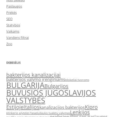
Nuo pelėsio
Paslaugos
Prekės
SEO
Statybos
Vaikams
Vandens filtrai
Zoo
DEBESĖLIS
bakterijos kanalizacijai
bakterijos valymo įrenginiams
blokeliai tvoroms
BULGARIJA
Bulgarijos
BUVUSIOS JUGOSLAVIJOS
VALSTYBĖS
Estijoje
Italijos
Kipro
kanalizacijos bakterijos
Lenkijos
klinkerio plyteles fasadui
lauko tualetu valymas
profesionalios seo paslaugos