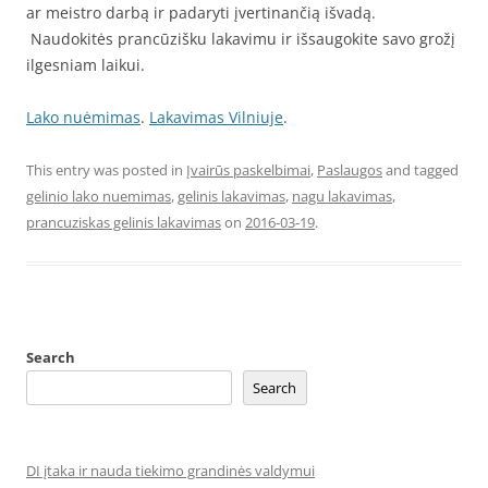
ar meistro darbą ir padaryti įvertinančią išvadą.
Naudokitės prancūzišku lakavimu ir išsaugokite savo grožį
ilgesniam laikui.
Lako nuėmimas
.
Lakavimas Vilniuje
.
This entry was posted in
Įvairūs paskelbimai
,
Paslaugos
and tagged
gelinio lako nuemimas
,
gelinis lakavimas
,
nagu lakavimas
,
prancuziskas gelinis lakavimas
on
2016-03-19
.
Search
Search
DI įtaka ir nauda tiekimo grandinės valdymui