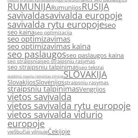
medžio granulės kaina
palangoje
RUMUNIJA
RUSIJA
Rumunijos
savivalda
savivalda europoje
savivalda rytu europoje
seo
seo kaina
seo optimizacija
seo optimizavimas
seo optimizavimas kaina
seo paslaugos
seo paslaugos kaina
seo straipsniai
seo straipsniu rasymas
seo straipsniu talpinimas
seo tekstai
SLOVAKIJA
skalbimo masinu remontas vilniuje
Slovakijos
Slovėnijos
straipsniu rasymas
straipsniu talpinimas
Vengrijos
vietos savivalda
vietos savivalda rytu europoje
vietos savivalda vidurio
europoje
Čekijoje
viešbučiai vilniuje