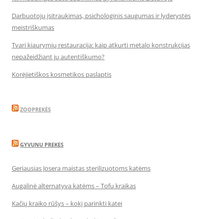
Darbuotojų įsitraukimas, psichologinis saugumas ir lyderystės
meistriškumas
Tvari kiaurymių restauracija: kaip atkurti metalo konstrukcijas
nepažeidžiant jų autentiškumo?
Korėjietiškos kosmetikos paslaptis
ZOOPREKĖS
GYVUNU PREKES
Geriausias Josera maistas sterilizuotoms katėms
Augalinė alternatyva katėms – Tofu kraikas
Kačių kraiko rūšys – kokį parinkti katei