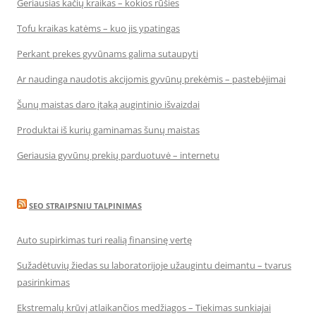
Geriausias kačių kraikas – kokios rūšies
Tofu kraikas katėms – kuo jis ypatingas
Perkant prekes gyvūnams galima sutaupyti
Ar naudinga naudotis akcijomis gyvūnų prekėmis – pastebėjimai
Šunų maistas daro įtaką augintinio išvaizdai
Produktai iš kurių gaminamas šunų maistas
Geriausia gyvūnų prekių parduotuvė – internetu
SEO STRAIPSNIU TALPINIMAS
Auto supirkimas turi realią finansinę vertę
Sužadėtuvių žiedas su laboratorijoje užaugintu deimantu – tvarus
pasirinkimas
Ekstremalų krūvį atlaikančios medžiagos – Tiekimas sunkiajai