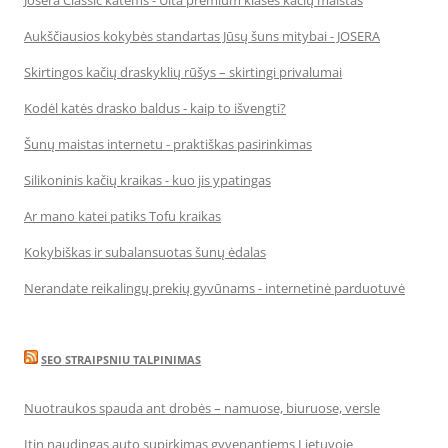
Josera Classic katėms - Ulta premium klasės kačių maistas
Aukščiausios kokybės standartas Jūsų šuns mitybai - JOSERA
Skirtingos kačių draskyklių rūšys – skirtingi privalumai
Kodėl katės drasko baldus - kaip to išvengti?
Šunų maistas internetu - praktiškas pasirinkimas
Silikoninis kačių kraikas - kuo jis ypatingas
Ar mano katei patiks Tofu kraikas
Kokybiškas ir subalansuotas šunų ėdalas
Nerandate reikalingų prekių gyvūnams - internetinė parduotuvė
SEO STRAIPSNIU TALPINIMAS
Nuotraukos spauda ant drobės – namuose, biuruose, versle
Itin naudingas auto supirkimas gyvenantiems Lietuvoje