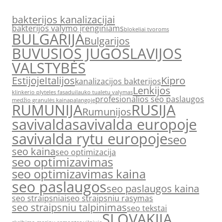
bakterijos kanalizacijai
bakterijos valymo įrenginiams
blokeliai tvoroms
BULGARIJA
Bulgarijos
BUVUSIOS JUGOSLAVIJOS
VALSTYBĖS
Estijoje
Italijos
Kipro
kanalizacijos bakterijos
Lenkijos
klinkerio plyteles fasadui
lauko tualetu valymas
profesionalios seo paslaugos
medžio granulės kaina
palangoje
RUMUNIJA
RUSIJA
Rumunijos
savivalda
savivalda europoje
savivalda rytu europoje
seo
seo kaina
seo optimizacija
seo optimizavimas
seo optimizavimas kaina
seo paslaugos
seo paslaugos kaina
seo straipsniai
seo straipsniu rasymas
seo straipsniu talpinimas
seo tekstai
SLOVAKIJA