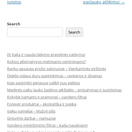
navigation
juostos
paslaugų atlikimui
→
Search
Search
DI įtaka ir nauda tiekimo grandinės valdymui
Kokios alternatyvos metiniams vertinimams?
Rankų apsauga grožio salonuose – Vienkartinės pirštinės
Didelis vidaus durų pasirinkimas – rankenos ir dizainas
Kaip pasirinkti geriausią valiklį nuo pelėsio
Medinės vaikų lauko žaidimo aikštelės – pristatymas ir surinkimas
Kokybė namams ir pramonei – vandens filtrai
Forever produktai – ekologiška ir sveika
Vaikų nameliai – Mažoji pilis
Griovimo darbai – namuose
Vandens minkštinimo filtrai – kada naudojami