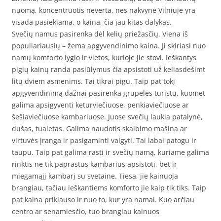
nuomą, koncentruotis neverta, nes nakvynė Vilniuje yra
visada pasiekiama, o kaina, čia jau kitas dalykas.
Svečių namus pasirenka dėl kelių priežasčių. Viena iš
populiariausių – žema apgyvendinimo kaina. Ji skiriasi nuo
namų komforto lygio ir vietos, kurioje jie stovi. Ieškantys
pigių kainų randa pasiūlymus čia apsistoti už keliasdešimt
litų dviem asmenims. Tai tikrai pigu. Taip pat tokį
apgyvendinimą dažnai pasirenka grupelės turistų, kuomet
galima apsigyventi keturviečiuose, penkiaviečiuose ar
šešiaviečiuose kambariuose. Juose svečių laukia patalynė,
dušas, tualetas. Galima naudotis skalbimo mašina ar
virtuvės įranga ir pasigaminti valgyti. Tai labai patogu ir
taupu. Taip pat galima rasti ir svečių namą, kuriame galima
rinktis ne tik paprastus kambarius apsistoti, bet ir
miegamąjį kambarį su svetaine. Tiesa, jie kainuoja
brangiau, tačiau ieškantiems komforto jie kaip tik tiks. Taip
pat kaina priklauso ir nuo to, kur yra namai. Kuo arčiau
centro ar senamiesčio, tuo brangiau kainuos