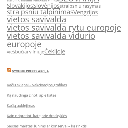
skalbimo masinu remontas vilniuje
Slovakijos
Slovėnijos
straipsniu rasymas
straipsniu talpinimas
Vengrijos
vietos savivalda
vietos savivalda rytu europoje
vietos savivalda vidurio
europoje
Čekijoje
viešbučiai vilniuje
GYVUNU PREKES AKCIJA
Kačių skiepai – vakcinacijos grafikas
Ką naudinga žinoti apie kates
Kačių auklėjimas
Kaip pripratinti katę prie draskyklės
Sausas maistas šunims ar konservai – ką rinktis