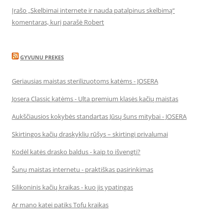
Įrašo „Skelbimai internete ir nauda patalpinus skelbimą“
komentaras, kurį parašė Robert
GYVUNU PREKES
Geriausias maistas sterilizuotoms katėms - JOSERA
Josera Classic katėms - Ulta premium klasės kačių maistas
Aukščiausios kokybės standartas Jūsų šuns mitybai - JOSERA
Skirtingos kačių draskyklių rūšys – skirtingi privalumai
Kodėl katės drasko baldus - kaip to išvengti?
Šunų maistas internetu - praktiškas pasirinkimas
Silikoninis kačių kraikas - kuo jis ypatingas
Ar mano katei patiks Tofu kraikas