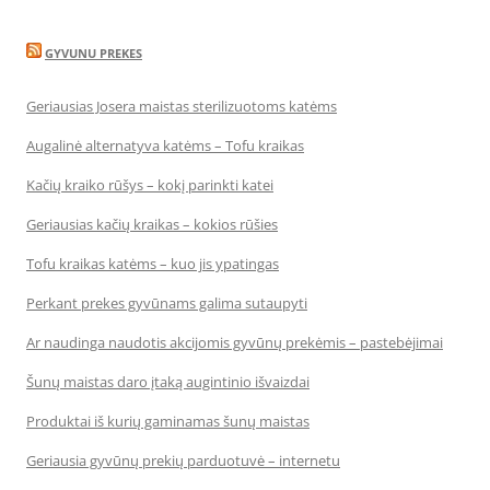
GYVUNU PREKES
Geriausias Josera maistas sterilizuotoms katėms
Augalinė alternatyva katėms – Tofu kraikas
Kačių kraiko rūšys – kokį parinkti katei
Geriausias kačių kraikas – kokios rūšies
Tofu kraikas katėms – kuo jis ypatingas
Perkant prekes gyvūnams galima sutaupyti
Ar naudinga naudotis akcijomis gyvūnų prekėmis – pastebėjimai
Šunų maistas daro įtaką augintinio išvaizdai
Produktai iš kurių gaminamas šunų maistas
Geriausia gyvūnų prekių parduotuvė – internetu