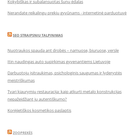
Kokybiškas ir subalansuotas šunų ėdalas
Nerandate reikalingų prekių gyvūnams - internetinė parduotuvė
SEO STRAIPSNIU TALPINIMAS
Nuotraukos spauda ant drobės – namuose, biuruose, versle
Itin naudingas auto supirkimas gyvenantiems Lietuvoje
Darbuotojų įsitraukimas, psichologinis saugumas ir lyderystės
meistriškumas
Tvari kiaurymių restauracija: kaip atkurti metalo konstrukcijas
nepažeidžiant jų autentiškumo?
Korėjietiškos kosmetikos paslaptis
ZOOPREKĖS