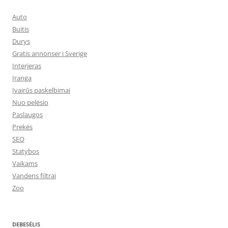
Auto
Buitis
Durys
Gratis annonser i Sverige
Interjeras
Įranga
Įvairūs paskelbimai
Nuo pelėsio
Paslaugos
Prekės
SEO
Statybos
Vaikams
Vandens filtrai
Zoo
DEBESĖLIS