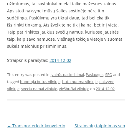
užimtumas, tai savininkai mielai taiko mažesnes kainas.
Apsistoti nakvynei mūsų šalies sostinėje nėra itin
sudėtinga. Pasiūlymų yra tikrai daug, tad belieka tik
išsirinkti tinkamą. Atsižvelkite ne tik į kainą, bet ir į vietą.
Taip pat rinkitės jaukius svečių namus, kuriuose jausitės
taip, kaip savo namuose. Viešnagė tokioje vietoje visuomet
sukels malonius prisiminimus.
Straipsnis parašytas:
2014-12-02
This entry was posted in
Įvairūs paskelbimai
,
Paslaugos
,
SEO
and
tagged
buomoja butus vilniuje
,
buto nuoma vilniuje
,
nakvyne
vilniuje
,
sveciu namai vilniuje
,
viešbučiai vilniuje
on
2014-12-02
.
Post
←
Transporterio ir konvejerio
Straipsnių talpinimas seo