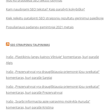
Nuo ko prasideda SEO tekstų rašymas
Kam naudojami SEO tekstai? Kaip parašyti kokybišką?
Kiek reikėtų patalpinti SEO straipsnių rezultatų gerinimui paieškoje
Populiariausi padangų gamintojai 2021 metais
SEO STRAIPSNIU TALPINIMAS
Įrašo „Plastikinių langų kainos Vilniuje“ komentaras, kurį parašė
Algis
Įrašo „Prezervatyvai yra draugiškiausia priemonė Jūsų sveikatai“
komentaras, kurį parašė Sargiai
Įrašo „Prezervatyvai yra draugiškiausia priemonė Jūsų sveikatai“
komentaras, kurį parašė Prezervatyvai
Įrašo „Svarbi informacija apie vairavimo mokyklą Auruda“
komentaras, kurį parašė Kristina