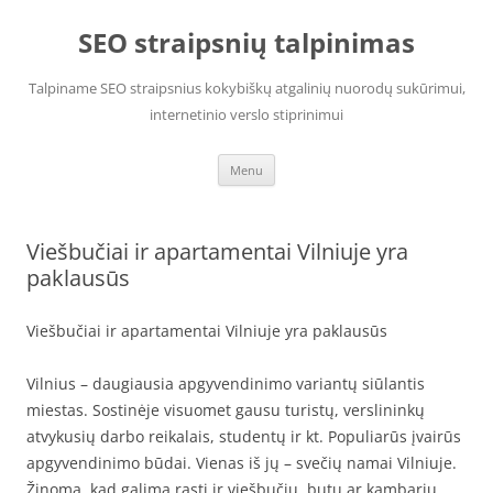
Skip
to
SEO straipsnių talpinimas
content
Talpiname SEO straipsnius kokybiškų atgalinių nuorodų sukūrimui,
internetinio verslo stiprinimui
Menu
Viešbučiai ir apartamentai Vilniuje yra
paklausūs
Viešbučiai ir apartamentai Vilniuje yra paklausūs
Vilnius – daugiausia apgyvendinimo variantų siūlantis
miestas. Sostinėje visuomet gausu turistų, verslininkų
atvykusių darbo reikalais, studentų ir kt. Populiarūs įvairūs
apgyvendinimo būdai. Vienas iš jų – svečių namai Vilniuje.
Žinoma, kad galima rasti ir viešbučių, butų ar kambarių