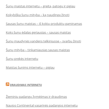
Šunų maistas internetu – greita, patogu ir pigiau
Kokybiška šunų mityba – ką naudinga žinoti
Sausas šunų maistas – iš kokių produktų gaminamas
Koks šunų ėdalas geriausias – sausas maistas
Šunų maudynės vandens telkiniuose – svarbu žinoti
Šunų mityba – tinkamiausias sausas maistas
Šunų prekės internetu
Maistas šunims internetu – pigiau
DRAUDIMAS INTERNETU
Žieminių padangų žymėjimas ir draudimas
Naujos Continental vasarinės padangos internetu