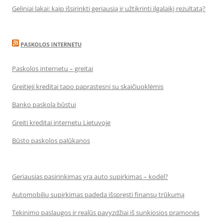
Geliniai lakai: kaip išsirinkti geriausią ir užtikrinti ilgalaikį rezultatą?
PASKOLOS INTERNETU
Paskolos internetu – greitai
Greitieji kreditai tapo paprastesni su skaičiuoklėmis
Banko paskola būstui
Greiti kreditai internetu Lietuvoje
Būsto paskolos palūkanos
Geriausias pasirinkimas yra auto supirkimas – kodėl?
Automobilių supirkimas padeda išspręsti finansų trūkumą
Tekinimo paslaugos ir realūs pavyzdžiai iš sunkiosios pramonės