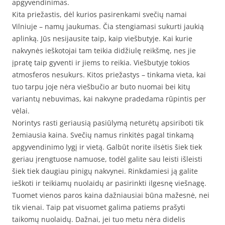
apgyvendinimas.
Kita priežastis, dėl kurios pasirenkami svečių namai
Vilniuje – namų jaukumas. Čia stengiamasi sukurti jaukią
aplinką. Jūs nesijausite taip, kaip viešbutyje. Kai kurie
nakvynės ieškotojai tam teikia didžiulę reikšmę, nes jie
įpratę taip gyventi ir jiems to reikia. Viešbutyje tokios
atmosferos nesukurs. Kitos priežastys – tinkama vieta, kai
tuo tarpu joje nėra viešbučio ar buto nuomai bei kitų
variantų nebuvimas, kai nakvyne pradedama rūpintis per
vėlai.
Norintys rasti geriausią pasiūlymą neturėtų apsiriboti tik
žemiausia kaina. Svečių namus rinkitės pagal tinkamą
apgyvendinimo lygį ir vietą. Galbūt norite ilsėtis šiek tiek
geriau įrengtuose namuose, todėl galite sau leisti išleisti
šiek tiek daugiau pinigų nakvynei. Rinkdamiesi ją galite
ieškoti ir teikiamų nuolaidų ar pasirinkti ilgesnę viešnagę.
Tuomet vienos paros kaina dažniausiai būna mažesnė, nei
tik vienai. Taip pat visuomet galima patiems prašyti
taikomų nuolaidų. Dažnai, jei tuo metu nėra didelis