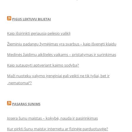
PIGUS LEKTUVU BILIETAI
Kaip išsirinkti geriausią pelėsio valiklį
Žieminių padangų žymėjimas yra svarbus – kaip išvengti klaidų
Medinės žaidimų aikštelės vaikams – pristatymas ir surinkimas
Kaip sutaupyti aptveriant kaimo sodybą?
Maži nuotekų valymo įrenginiai gali veikti ne tik tyliai, bet ir
„nematomai‘‘?
PASARAS SUNIMS
Josera šunų maistas – kokybė, nauda ir pasirinkimas
Kur pirkti šunų maistą: internetu ar fizinėje parduotuvėje?