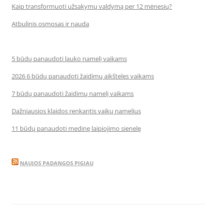
Kaip transformuoti užsakymų valdymą per 12 mėnesių?
Atbulinis osmosas ir nauda
5 būdų panaudoti lauko namelį vaikams
2026 6 būdų panaudoti žaidimų aikšteles vaikams
7 būdų panaudoti žaidimų namelį vaikams
Dažniausios klaidos renkantis vaikų namelius
11 būdų panaudoti medinę laipiojimo sienelę
NAUJOS PADANGOS PIGIAU