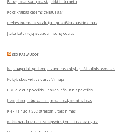
Patogumas šunų maistą pirkti internetu
Koks kraikas katėms geriausias?
Prekės internetu su akcija – praktiškas pasirinkimas
Įtaka keturkojų išvaizdai – šunų ėdalas
SEO PASLAUGOS
Kaip pagerinti geriamojo vandens kokybę – Atbulinis osmosas
Kokybiškos vidaus durys Vilniuje
CBD aliejaus poveikis – nauda ir šalutinis poveikis
Įtempiamų lubų kaina – privalumai, montavimas
Kiek kainuoja SEO straipsnių talpinimas
Kokia nauda talpinti straipsnius į nulinius katalogus?