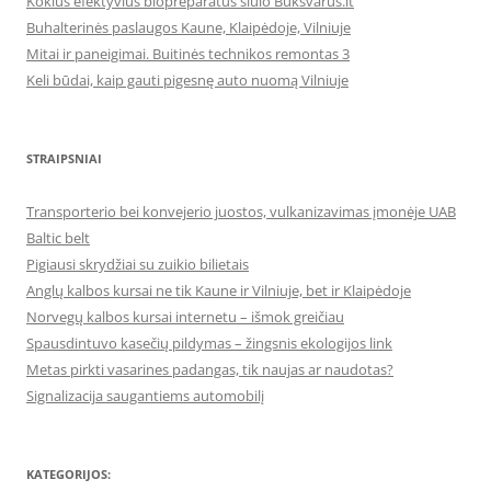
Kokius efektyvius biopreparatus siūlo Buksvarus.lt
Buhalterinės paslaugos Kaune, Klaipėdoje, Vilniuje
Mitai ir paneigimai. Buitinės technikos remontas 3
Keli būdai, kaip gauti pigesnę auto nuomą Vilniuje
STRAIPSNIAI
Transporterio bei konvejerio juostos, vulkanizavimas įmonėje UAB
Baltic belt
Pigiausi skrydžiai su zuikio bilietais
Anglų kalbos kursai ne tik Kaune ir Vilniuje, bet ir Klaipėdoje
Norvegų kalbos kursai internetu – išmok greičiau
Spausdintuvo kasečių pildymas – žingsnis ekologijos link
Metas pirkti vasarines padangas, tik naujas ar naudotas?
Signalizacija saugantiems automobilį
KATEGORIJOS: