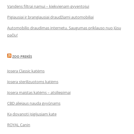
Vandens filtrai namui – kiekvienam gyventojui
Pigiausiai ir brangiausiai draudžiami automobiliai
Automobilio draudimas internetu. Saugumas priklauso nuo Jūsų
pačių!
ZOO PREKĖS
Josera Classic katėms
Josera sterilizuotoms katėms
Josera maistas katėms – atsiliepimai
CBD aliejaus nauda gyvūnams
Ką dovanoti įsigijusiam katę
ROYAL Canin