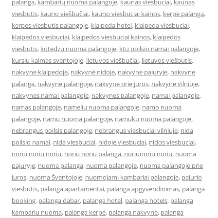
palanga
,
kambarių nuoma palangoje
,
kaunas viesbuciai
,
kaunas
viesbutis
,
kauno viešbučiai
,
kauno viesbuciai kainos
,
kerpė palanga
,
kerpes viesbutis palangoje
,
klaipeda hotel
,
klaipeda viesbuciai
,
klaipedos viesbuciai
,
klaipedos viesbuciai kainos
,
klaipedos
viesbutis
,
kotedzu nuoma palangoje
,
ktu poilsio namai palangoje
,
kursiu kaimas sventojoje
,
lietuvos viešbučiai
,
lietuvos viešbutis
,
nakvyne klaipedoje
,
nakvynė nidoje
,
nakvyne pajuryje
,
nakvyne
palanga
,
nakvynė palangoje
,
nakvyne prie juros
,
nakvyne vilniuje
,
nakvynes namai palangoje
,
nakvynes palangoje
,
namai palangoje
,
namas palangoje
,
namelių nuoma palangoje
,
namo nuoma
palangoje
,
namu nuoma palangoje
,
namuku nuoma palangoje
,
nebrangus poilsis palangoje
,
nebrangus viesbuciai vilniuje
,
nida
poilsio namai
,
nida viesbuciai
,
nidoje viesbuciai
,
nidos viesbuciai
,
noriu noriu noriu
,
noriu noriu palanga
,
noriunoriu noriu
,
nuoma
pajuryje
,
nuoma palanga
,
nuoma palangoje
,
nuoma palangoje prie
juros
,
nuoma Šventojoje
,
nuomojami kambariai palangoje
,
pajurio
viesbutis
,
palanga apartamentai
,
palanga apgyvendinimas
,
palanga
booking
,
palanga dabar
,
palanga hotel
,
palanga hotels
,
palanga
kambariu nuoma
,
palanga kerpe
,
palanga nakvyne
,
palanga