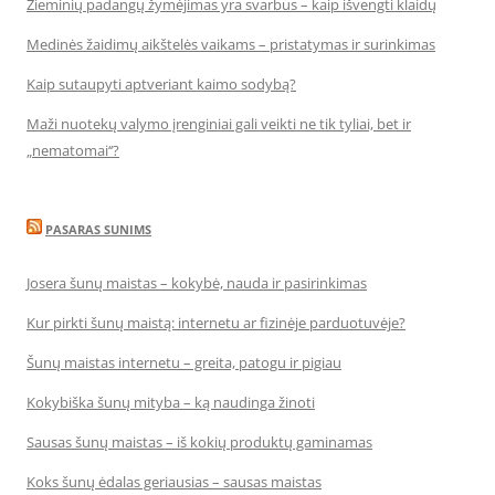
Žieminių padangų žymėjimas yra svarbus – kaip išvengti klaidų
Medinės žaidimų aikštelės vaikams – pristatymas ir surinkimas
Kaip sutaupyti aptveriant kaimo sodybą?
Maži nuotekų valymo įrenginiai gali veikti ne tik tyliai, bet ir
„nematomai‘‘?
PASARAS SUNIMS
Josera šunų maistas – kokybė, nauda ir pasirinkimas
Kur pirkti šunų maistą: internetu ar fizinėje parduotuvėje?
Šunų maistas internetu – greita, patogu ir pigiau
Kokybiška šunų mityba – ką naudinga žinoti
Sausas šunų maistas – iš kokių produktų gaminamas
Koks šunų ėdalas geriausias – sausas maistas