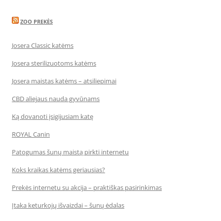
ZOO PREKĖS
Josera Classic katėms
Josera sterilizuotoms katėms
Josera maistas katėms – atsiliepimai
CBD aliejaus nauda gyvūnams
Ką dovanoti įsigijusiam katę
ROYAL Canin
Patogumas šunų maistą pirkti internetu
Koks kraikas katėms geriausias?
Prekės internetu su akcija – praktiškas pasirinkimas
Įtaka keturkojų išvaizdai – šunų ėdalas