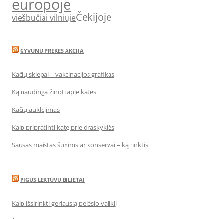
europoje
Čekijoje
viešbučiai vilniuje
GYVUNU PREKES AKCIJA
Kačių skiepai – vakcinacijos grafikas
Ką naudinga žinoti apie kates
Kačių auklėjimas
Kaip pripratinti katę prie draskyklės
Sausas maistas šunims ar konservai – ką rinktis
PIGUS LEKTUVU BILIETAI
Kaip išsirinkti geriausią pelėsio valiklį