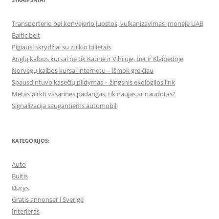
Transporterio bei konvejerio juostos, vulkanizavimas įmonėje UAB
Baltic belt
Pigiausi skrydžiai su zuikio bilietais
Anglų kalbos kursai ne tik Kaune ir Vilniuje, bet ir Klaipėdoje
Norvegų kalbos kursai internetu – išmok greičiau
Spausdintuvo kasečių pildymas – žingsnis ekologijos link
Metas pirkti vasarines padangas, tik naujas ar naudotas?
Signalizacija saugantiems automobilį
KATEGORIJOS:
Auto
Buitis
Durys
Gratis annonser i Sverige
Interjeras