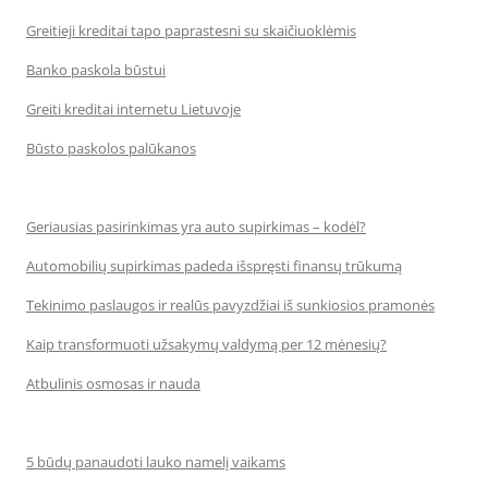
Greitieji kreditai tapo paprastesni su skaičiuoklėmis
Banko paskola būstui
Greiti kreditai internetu Lietuvoje
Būsto paskolos palūkanos
Geriausias pasirinkimas yra auto supirkimas – kodėl?
Automobilių supirkimas padeda išspręsti finansų trūkumą
Tekinimo paslaugos ir realūs pavyzdžiai iš sunkiosios pramonės
Kaip transformuoti užsakymų valdymą per 12 mėnesių?
Atbulinis osmosas ir nauda
5 būdų panaudoti lauko namelį vaikams