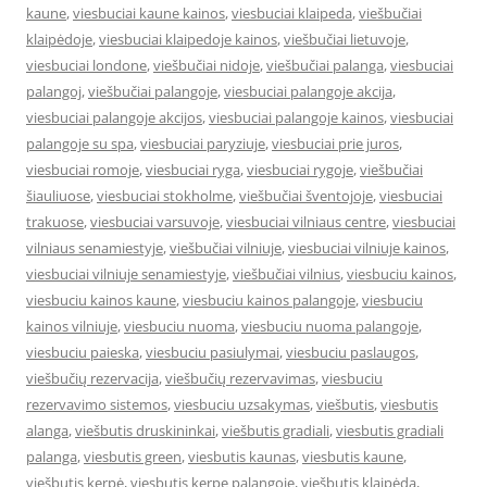
kaune
,
viesbuciai kaune kainos
,
viesbuciai klaipeda
,
viešbučiai
klaipėdoje
,
viesbuciai klaipedoje kainos
,
viešbučiai lietuvoje
,
viesbuciai londone
,
viešbučiai nidoje
,
viešbučiai palanga
,
viesbuciai
palangoj
,
viešbučiai palangoje
,
viesbuciai palangoje akcija
,
viesbuciai palangoje akcijos
,
viesbuciai palangoje kainos
,
viesbuciai
palangoje su spa
,
viesbuciai paryziuje
,
viesbuciai prie juros
,
viesbuciai romoje
,
viesbuciai ryga
,
viesbuciai rygoje
,
viešbučiai
šiauliuose
,
viesbuciai stokholme
,
viešbučiai šventojoje
,
viesbuciai
trakuose
,
viesbuciai varsuvoje
,
viesbuciai vilniaus centre
,
viesbuciai
vilniaus senamiestyje
,
viešbučiai vilniuje
,
viesbuciai vilniuje kainos
,
viesbuciai vilniuje senamiestyje
,
viešbučiai vilnius
,
viesbuciu kainos
,
viesbuciu kainos kaune
,
viesbuciu kainos palangoje
,
viesbuciu
kainos vilniuje
,
viesbuciu nuoma
,
viesbuciu nuoma palangoje
,
viesbuciu paieska
,
viesbuciu pasiulymai
,
viesbuciu paslaugos
,
viešbučių rezervacija
,
viešbučių rezervavimas
,
viesbuciu
rezervavimo sistemos
,
viesbuciu uzsakymas
,
viešbutis
,
viesbutis
alanga
,
viešbutis druskininkai
,
viešbutis gradiali
,
viesbutis gradiali
palanga
,
viesbutis green
,
viesbutis kaunas
,
viesbutis kaune
,
viešbutis kerpė
,
viesbutis kerpe palangoje
,
viešbutis klaipėda
,