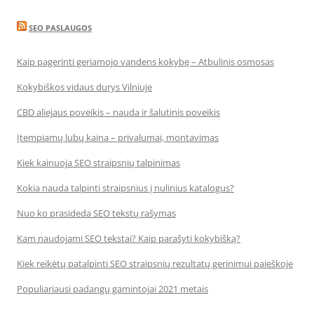
SEO PASLAUGOS
Kaip pagerinti geriamojo vandens kokybę – Atbulinis osmosas
Kokybiškos vidaus durys Vilniuje
CBD aliejaus poveikis – nauda ir šalutinis poveikis
Įtempiamų lubų kaina – privalumai, montavimas
Kiek kainuoja SEO straipsnių talpinimas
Kokia nauda talpinti straipsnius į nulinius katalogus?
Nuo ko prasideda SEO tekstų rašymas
Kam naudojami SEO tekstai? Kaip parašyti kokybišką?
Kiek reikėtų patalpinti SEO straipsnių rezultatų gerinimui paieškoje
Populiariausi padangų gamintojai 2021 metais