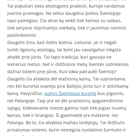
Tai populiari vieta atostogoms praleisti, kurioje randamos
įvairios pramogos. Ne veltui daugeliui poilsis Šventojoje
tapo pamėgtas. Čia atras ką veikti tiek šeimos su vaikais,
tiek senjorai stiprinantys sveikatą, tiek ir jaunimas norintis
pasilinksminti.
Daugelis žino, kad ilsėtis būtina. Lietuviai, jei ir negali
turėti ilgesnių atostogų, tai bent jau savaitgaliui mėgsta
atvykti prie jūros. Tai tapo tradicija, kuri gyvuoja ne
vienerius metus. Net ir didžiosios metų šventės sutinkamos
dažnai būtent prie jūros. Kuo tokia patraukli Šventoji?
Daugelis čia atvyksta dėl mažesnių kainų. Tai suprantama,
nes kiti kurortai esantys prie Baltijos jūros turi ir atitinkamą
kainą. Pavyzdžiui,
poilsis Šventosios kurorte
bus pigesnis,
nei Palangoje. Taip yra ne dėl prastesnių apgyvendinimo
sąlygų. Kiekviename mieste galima rasti tiek pigias nuomų
kainas, tiek ir brangias. Ši gyvenvietė yra mažesnė, nei
Palanga. Be to, čia atvyksta mažiau lankytojų. Tai didžiulis
privalumas visiems, kurie nemėgsta nuolatinio šurmulio ir