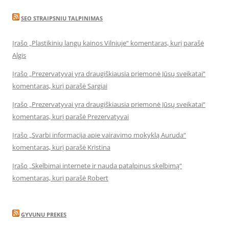
SEO STRAIPSNIU TALPINIMAS
Įrašo „Plastikinių langų kainos Vilniuje“ komentaras, kurį parašė
Algis
Įrašo „Prezervatyvai yra draugiškiausia priemonė Jūsų sveikatai“
komentaras, kurį parašė Sargiai
Įrašo „Prezervatyvai yra draugiškiausia priemonė Jūsų sveikatai“
komentaras, kurį parašė Prezervatyvai
Įrašo „Svarbi informacija apie vairavimo mokyklą Auruda“
komentaras, kurį parašė Kristina
Įrašo „Skelbimai internete ir nauda patalpinus skelbimą“
komentaras, kurį parašė Robert
GYVUNU PREKES