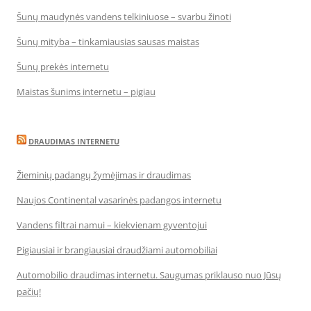
Šunų maudynės vandens telkiniuose – svarbu žinoti
Šunų mityba – tinkamiausias sausas maistas
Šunų prekės internetu
Maistas šunims internetu – pigiau
DRAUDIMAS INTERNETU
Žieminių padangų žymėjimas ir draudimas
Naujos Continental vasarinės padangos internetu
Vandens filtrai namui – kiekvienam gyventojui
Pigiausiai ir brangiausiai draudžiami automobiliai
Automobilio draudimas internetu. Saugumas priklauso nuo Jūsų
pačių!