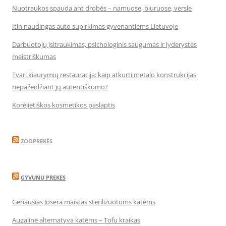
Nuotraukos spauda ant drobės – namuose, biuruose, versle
Itin naudingas auto supirkimas gyvenantiems Lietuvoje
Darbuotojų įsitraukimas, psichologinis saugumas ir lyderystės
meistriškumas
Tvari kiaurymių restauracija: kaip atkurti metalo konstrukcijas
nepažeidžiant jų autentiškumo?
Korėjietiškos kosmetikos paslaptis
ZOOPREKĖS
GYVUNU PREKES
Geriausias Josera maistas sterilizuotoms katėms
Augalinė alternatyva katėms – Tofu kraikas