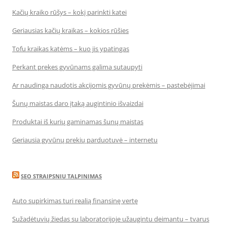
Kačių kraiko rūšys – kokį parinkti katei
Geriausias kačių kraikas – kokios rūšies
Tofu kraikas katėms – kuo jis ypatingas
Perkant prekes gyvūnams galima sutaupyti
Ar naudinga naudotis akcijomis gyvūnų prekėmis – pastebėjimai
Šunų maistas daro įtaką augintinio išvaizdai
Produktai iš kurių gaminamas šunų maistas
Geriausia gyvūnų prekių parduotuvė – internetu
SEO STRAIPSNIU TALPINIMAS
Auto supirkimas turi realią finansinę vertę
Sužadėtuvių žiedas su laboratorijoje užaugintu deimantu – tvarus