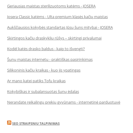
Geriausias maistas sterilizuotoms katėms - JOSERA
Josera Classic katėms - Ulta premium klasės kačių maistas
Aukščiausios kokybės standartas Jūsų šuns mitybai - JOSERA
Skirtingos kačių draskyklių rūšys – skirtingi privalumai
Kodėl katės drasko baldus - kaip to išvengti?
Šunų maistas internetu - praktiškas pasirinkimas
Silikoninis kačių kraikas - kuo jis ypatingas
Ar mano katei patiks Tofu kraikas
Kokybiškas ir subalansuotas šunų ėdalas
Nerandate reikalingų prekių gyvūnams - internetinė parduotuvė
SEO STRAIPSNIU TALPINIMAS