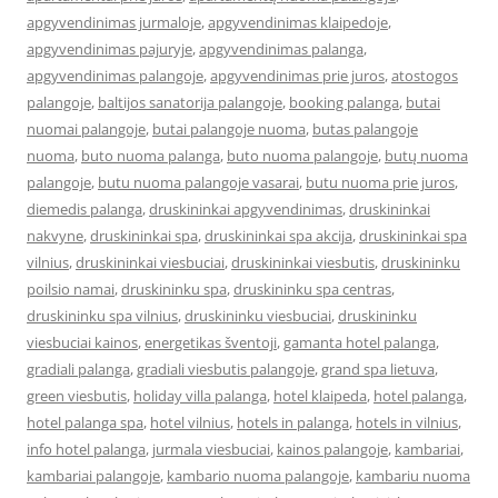
apgyvendinimas jurmaloje
,
apgyvendinimas klaipedoje
,
apgyvendinimas pajuryje
,
apgyvendinimas palanga
,
apgyvendinimas palangoje
,
apgyvendinimas prie juros
,
atostogos
palangoje
,
baltijos sanatorija palangoje
,
booking palanga
,
butai
nuomai palangoje
,
butai palangoje nuoma
,
butas palangoje
nuoma
,
buto nuoma palanga
,
buto nuoma palangoje
,
butų nuoma
palangoje
,
butu nuoma palangoje vasarai
,
butu nuoma prie juros
,
diemedis palanga
,
druskininkai apgyvendinimas
,
druskininkai
nakvyne
,
druskininkai spa
,
druskininkai spa akcija
,
druskininkai spa
vilnius
,
druskininkai viesbuciai
,
druskininkai viesbutis
,
druskininku
poilsio namai
,
druskininku spa
,
druskininku spa centras
,
druskininku spa vilnius
,
druskininku viesbuciai
,
druskininku
viesbuciai kainos
,
energetikas šventoji
,
gamanta hotel palanga
,
gradiali palanga
,
gradiali viesbutis palangoje
,
grand spa lietuva
,
green viesbutis
,
holiday villa palanga
,
hotel klaipeda
,
hotel palanga
,
hotel palanga spa
,
hotel vilnius
,
hotels in palanga
,
hotels in vilnius
,
info hotel palanga
,
jurmala viesbuciai
,
kainos palangoje
,
kambariai
,
kambariai palangoje
,
kambario nuoma palangoje
,
kambariu nuoma