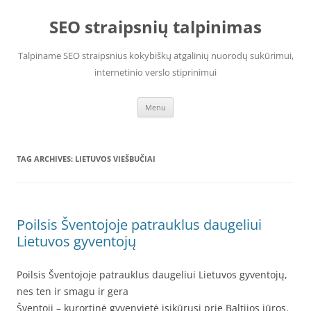
Skip
to
SEO straipsnių talpinimas
content
Talpiname SEO straipsnius kokybiškų atgalinių nuorodų sukūrimui,
internetinio verslo stiprinimui
Menu
TAG ARCHIVES:
LIETUVOS VIEŠBUČIAI
Poilsis Šventojoje patrauklus daugeliui
Lietuvos gyventojų
Poilsis Šventojoje patrauklus daugeliui Lietuvos gyventojų,
nes ten ir smagu ir gera
Šventoji – kurortinė gyvenvietė įsikūrusi prie Baltijos jūros.