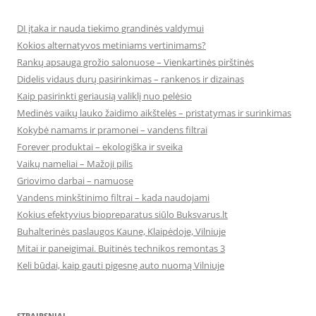
DI įtaka ir nauda tiekimo grandinės valdymui
Kokios alternatyvos metiniams vertinimams?
Rankų apsauga grožio salonuose – Vienkartinės pirštinės
Didelis vidaus durų pasirinkimas – rankenos ir dizainas
Kaip pasirinkti geriausią valiklį nuo pelėsio
Medinės vaikų lauko žaidimo aikštelės – pristatymas ir surinkimas
Kokybė namams ir pramonei – vandens filtrai
Forever produktai – ekologiška ir sveika
Vaikų nameliai – Mažoji pilis
Griovimo darbai – namuose
Vandens minkštinimo filtrai – kada naudojami
Kokius efektyvius biopreparatus siūlo Buksvarus.lt
Buhalterinės paslaugos Kaune, Klaipėdoje, Vilniuje
Mitai ir paneigimai. Buitinės technikos remontas 3
Keli būdai, kaip gauti pigesnę auto nuomą Vilniuje
STRAIPSNIAI