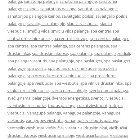
palanga
,
sanatorija palanga
,
sanatorija palangoje
,
sanatorija
palangoje kainos
,
sanatorijos palanga
,
sanatorijos palangoje
,
sanatorijos palangoje kainos
,
savaitgalio poilsis
,
savaitgalio poilsis
palangoje
,
savaitgalis palangoje
,
siauliai viesbuciai
,
siauliu
viesbuciai
,
smilčių vilos
,
smilciu vilos palanga
,
spa centrai
,
spa
centrai druskininkuose
,
spa centrai lietuvoje
,
spa centrai palangoje
,
spa centras
,
spa centras palanga
,
spa centras palangoje
,
spa
druskininkai
,
spa druskininkuose
,
spa palanga
,
spa palanga gradiali
,
spa palanga viesbutis
,
spa palangoje
,
spa paslaugos
,
spa paslaugos
palangoje
,
spa poilsis
,
spa poilsis druskininkuose
,
spa poilsis
palangoje
,
spa proceduros druskininkuose
,
spa proceduros
palangoje
,
spa viesbuciai
,
spa viesbutis
,
spa vilnius druskininkai
,
spa
vilnius druskininkuose
,
sveciu namai nidoje
,
sveciu namai palanga
,
svečių namai palangoje
,
šventoji energetikas
,
sventoji viesbuciai
,
sventosios viesbuciai
,
tauras palanga
,
trakai viesbuciai
,
turkijos
viesbuciai
,
vanagupė palanga
,
vanagupė palangoje
,
vanagupė
viešbutis
,
vanagupės viešbutis
,
vanagupės viešbutis palanga
,
ventspilis viesbuciai
,
viešbučiai
,
viesbuciai druskininkai
,
viešbučiai
druskininkuose
,
viesbuciai jurmaloje
,
viesbuciai kaunas
,
viešbučiai