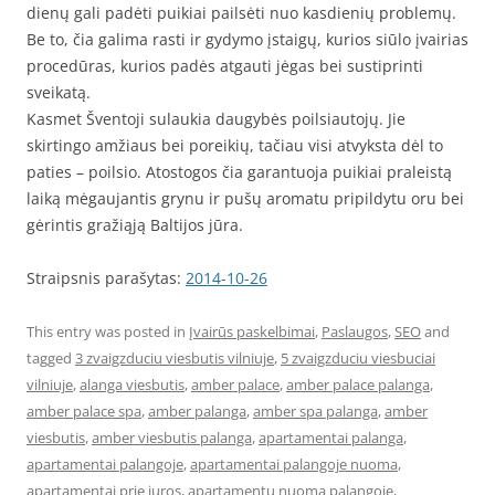
dienų gali padėti puikiai pailsėti nuo kasdienių problemų.
Be to, čia galima rasti ir gydymo įstaigų, kurios siūlo įvairias
procedūras, kurios padės atgauti jėgas bei sustiprinti
sveikatą.
Kasmet Šventoji sulaukia daugybės poilsiautojų. Jie
skirtingo amžiaus bei poreikių, tačiau visi atvyksta dėl to
paties – poilsio. Atostogos čia garantuoja puikiai praleistą
laiką mėgaujantis grynu ir pušų aromatu pripildytu oru bei
gėrintis gražiąją Baltijos jūra.
Straipsnis parašytas:
2014-10-26
This entry was posted in
Įvairūs paskelbimai
,
Paslaugos
,
SEO
and
tagged
3 zvaigzduciu viesbutis vilniuje
,
5 zvaigzduciu viesbuciai
vilniuje
,
alanga viesbutis
,
amber palace
,
amber palace palanga
,
amber palace spa
,
amber palanga
,
amber spa palanga
,
amber
viesbutis
,
amber viesbutis palanga
,
apartamentai palanga
,
apartamentai palangoje
,
apartamentai palangoje nuoma
,
apartamentai prie juros
,
apartamentų nuoma palangoje
,