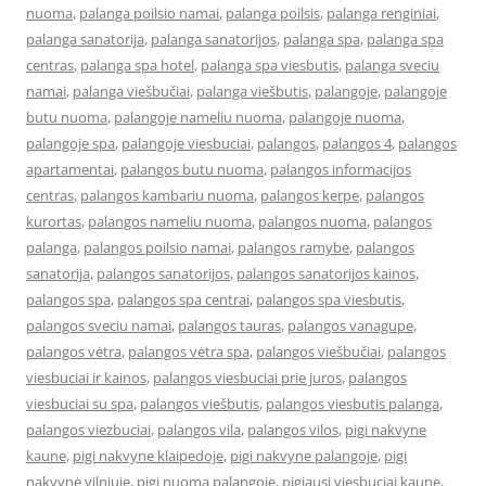
nuoma
,
palanga poilsio namai
,
palanga poilsis
,
palanga renginiai
,
palanga sanatorija
,
palanga sanatorijos
,
palanga spa
,
palanga spa
centras
,
palanga spa hotel
,
palanga spa viesbutis
,
palanga sveciu
namai
,
palanga viešbučiai
,
palanga viešbutis
,
palangoje
,
palangoje
butu nuoma
,
palangoje nameliu nuoma
,
palangoje nuoma
,
palangoje spa
,
palangoje viesbuciai
,
palangos
,
palangos 4
,
palangos
apartamentai
,
palangos butu nuoma
,
palangos informacijos
centras
,
palangos kambariu nuoma
,
palangos kerpe
,
palangos
kurortas
,
palangos nameliu nuoma
,
palangos nuoma
,
palangos
palanga
,
palangos poilsio namai
,
palangos ramybe
,
palangos
sanatorija
,
palangos sanatorijos
,
palangos sanatorijos kainos
,
palangos spa
,
palangos spa centrai
,
palangos spa viesbutis
,
palangos sveciu namai
,
palangos tauras
,
palangos vanagupe
,
palangos vėtra
,
palangos vėtra spa
,
palangos viešbučiai
,
palangos
viesbuciai ir kainos
,
palangos viesbuciai prie juros
,
palangos
viesbuciai su spa
,
palangos viešbutis
,
palangos viesbutis palanga
,
palangos viezbuciai
,
palangos vila
,
palangos vilos
,
pigi nakvyne
kaune
,
pigi nakvyne klaipedoje
,
pigi nakvyne palangoje
,
pigi
nakvynė vilniuje
,
pigi nuoma palangoje
,
pigiausi viesbuciai kaune
,