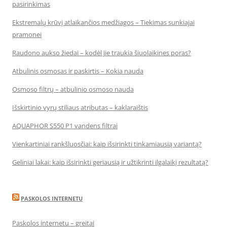
pasirinkimas
Ekstremalų krūvį atlaikančios medžiagos – Tiekimas sunkiajai
pramonei
Raudono aukso žiedai – kodėl jie traukia šiuolaikines poras?
Atbulinis osmosas ir paskirtis – Kokia nauda
Osmoso filtrų – atbulinio osmoso nauda
Išskirtinio vyrų stiliaus atributas – kaklaraištis
AQUAPHOR S550 P1 vandens filtrai
Vienkartiniai rankšluosčiai: kaip išsirinkti tinkamiausią variantą?
Geliniai lakai: kaip išsirinkti geriausią ir užtikrinti ilgalaikį rezultatą?
PASKOLOS INTERNETU
Paskolos internetu – greitai