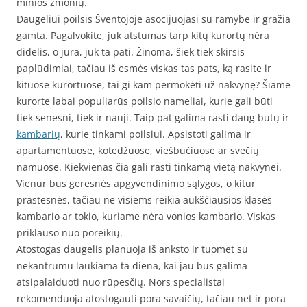
minios žmonių.
Daugeliui poilsis Šventojoje asocijuojasi su ramybe ir gražia
gamta. Pagalvokite, juk atstumas tarp kitų kurortų nėra
didelis, o jūra, juk ta pati. Žinoma, šiek tiek skirsis
paplūdimiai, tačiau iš esmės viskas tas pats, ką rasite ir
kituose kurortuose, tai gi kam permokėti už nakvynę? Šiame
kurorte labai populiarūs poilsio nameliai, kurie gali būti
tiek senesni, tiek ir nauji. Taip pat galima rasti daug butų ir
kambarių
, kurie tinkami poilsiui. Apsistoti galima ir
apartamentuose, kotedžuose, viešbučiuose ar svečių
namuose. Kiekvienas čia gali rasti tinkamą vietą nakvynei.
Vienur bus geresnės apgyvendinimo sąlygos, o kitur
prastesnės, tačiau ne visiems reikia aukščiausios klasės
kambario ar tokio, kuriame nėra vonios kambario. Viskas
priklauso nuo poreikių.
Atostogas daugelis planuoja iš anksto ir tuomet su
nekantrumu laukiama ta diena, kai jau bus galima
atsipalaiduoti nuo rūpesčių. Nors specialistai
rekomenduoja atostogauti pora savaičių, tačiau net ir pora