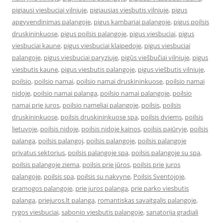
pigiausi viesbuciai vilniuje
,
pigiausias viesbutis vilniuje
,
pigus
apgyvendinimas palangoje
,
pigus kambariai palangoje
,
pigus poilsis
druskininkuose
,
pigus poilsis palangoje
,
pigus viesbuciai
,
pigus
viesbuciai kaune
,
pigus viesbuciai klaipedoje
,
pigus viesbuciai
palangoje
,
pigus viesbuciai paryziuje
,
pigūs viešbučiai vilniuje
,
pigus
viesbutis kaune
,
pigus viesbutis palangoje
,
pigus viešbutis vilniuje
,
poilsio
,
poilsio namai
,
poilsio namai druskininkuose
,
poilsio namai
nidoje
,
poilsio namai palanga
,
poilsio namai palangoje
,
poilsio
namai prie juros
,
poilsio nameliai palangoje
,
poilsis
,
poilsis
druskininkuose
,
poilsis druskininkuose spa
,
poilsis dviems
,
poilsis
lietuvoje
,
poilsis nidoje
,
poilsis nidoje kainos
,
poilsis pajūryje
,
poilsis
palanga
,
poilsis palangoj
,
poilsis palangoje
,
poilsis palangoje
privatus sektorius
,
poilsis palangoje spa
,
poilsis palangoje su spa
,
poilsis palangoje ziema
,
poilsis prie jūros
,
poilsis prie juros
palangoje
,
poilsis spa
,
poilsis su nakvyne
,
Poilsis Sventojoje
,
pramogos palangoje
,
prie juros palanga
,
prie parko viesbutis
palanga
,
priejuros.lt palanga
,
romantiskas savaitgalis palangoje
,
rygos viesbuciai
,
sabonio viesbutis palangoje
,
sanatorija gradiali