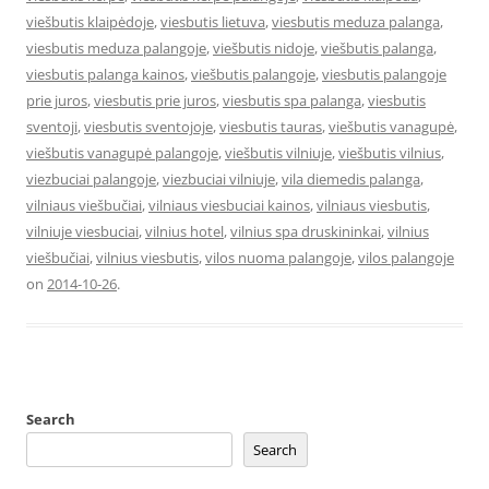
viešbutis klaipėdoje
,
viesbutis lietuva
,
viesbutis meduza palanga
,
viesbutis meduza palangoje
,
viešbutis nidoje
,
viešbutis palanga
,
viesbutis palanga kainos
,
viešbutis palangoje
,
viesbutis palangoje
prie juros
,
viesbutis prie juros
,
viesbutis spa palanga
,
viesbutis
sventoji
,
viesbutis sventojoje
,
viesbutis tauras
,
viešbutis vanagupė
,
viešbutis vanagupė palangoje
,
viešbutis vilniuje
,
viešbutis vilnius
,
viezbuciai palangoje
,
viezbuciai vilniuje
,
vila diemedis palanga
,
vilniaus viešbučiai
,
vilniaus viesbuciai kainos
,
vilniaus viesbutis
,
vilniuje viesbuciai
,
vilnius hotel
,
vilnius spa druskininkai
,
vilnius
viešbučiai
,
vilnius viesbutis
,
vilos nuoma palangoje
,
vilos palangoje
on
2014-10-26
.
Search
Search