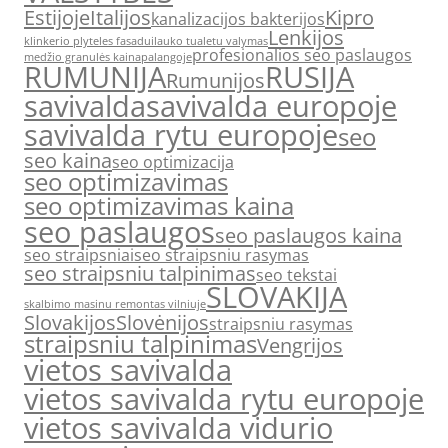
Estijoje
Italijos
Kipro
kanalizacijos bakterijos
Lenkijos
klinkerio plyteles fasadui
lauko tualetu valymas
profesionalios seo paslaugos
medžio granulės kaina
palangoje
RUMUNIJA
RUSIJA
Rumunijos
savivalda
savivalda europoje
savivalda rytu europoje
seo
seo kaina
seo optimizacija
seo optimizavimas
seo optimizavimas kaina
seo paslaugos
seo paslaugos kaina
seo straipsniai
seo straipsniu rasymas
seo straipsniu talpinimas
seo tekstai
SLOVAKIJA
skalbimo masinu remontas vilniuje
Slovakijos
Slovėnijos
straipsniu rasymas
straipsniu talpinimas
Vengrijos
vietos savivalda
vietos savivalda rytu europoje
vietos savivalda vidurio