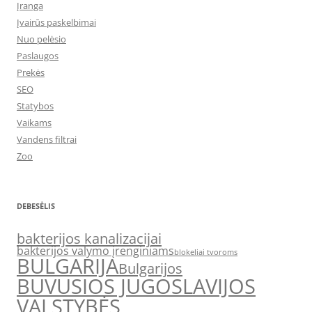
Įranga
Įvairūs paskelbimai
Nuo pelėsio
Paslaugos
Prekės
SEO
Statybos
Vaikams
Vandens filtrai
Zoo
DEBESĖLIS
bakterijos kanalizacijai
bakterijos valymo įrenginiams
blokeliai tvoroms
BULGARIJA
Bulgarijos
BUVUSIOS JUGOSLAVIJOS
VALSTYBĖS