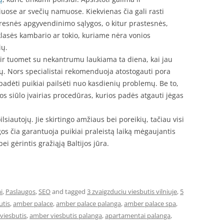
ose ar svečių namuose. Kiekvienas čia gali rasti
resnės apgyvendinimo sąlygos, o kitur prastesnės,
klasės kambario ar tokio, kuriame nėra vonios
ių.
 ir tuomet su nekantrumu laukiama ta diena, kai jau
ų. Nors specialistai rekomenduoja atostogauti pora
 padėti puikiai pailsėti nuo kasdienių problemų. Be to,
ios siūlo įvairias procedūras, kurios padės atgauti jėgas
siautojų. Jie skirtingo amžiaus bei poreikių, tačiau visi
ogos čia garantuoja puikiai praleistą laiką mėgaujantis
i gėrintis gražiąją Baltijos jūra.
i
,
Paslaugos
,
SEO
and tagged
3 zvaigzduciu viesbutis vilniuje
,
5
utis
,
amber palace
,
amber palace palanga
,
amber palace spa
,
viesbutis
,
amber viesbutis palanga
,
apartamentai palanga
,