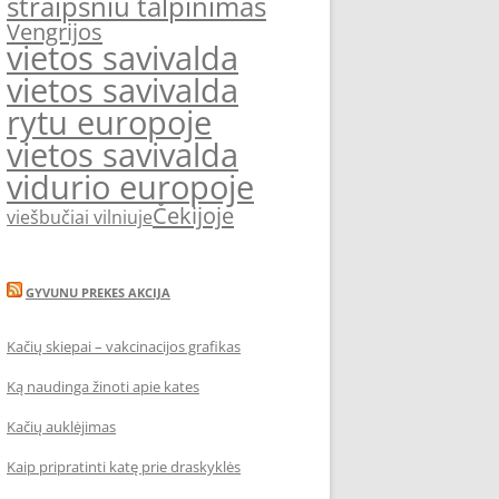
straipsniu talpinimas
Vengrijos
vietos savivalda
vietos savivalda
rytu europoje
vietos savivalda
vidurio europoje
Čekijoje
viešbučiai vilniuje
GYVUNU PREKES AKCIJA
Kačių skiepai – vakcinacijos grafikas
Ką naudinga žinoti apie kates
Kačių auklėjimas
Kaip pripratinti katę prie draskyklės