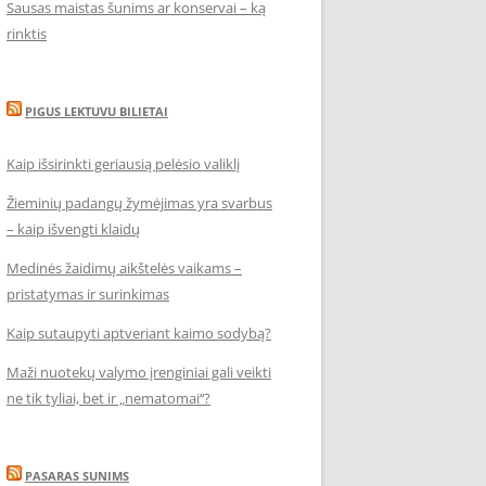
Sausas maistas šunims ar konservai – ką
rinktis
PIGUS LEKTUVU BILIETAI
Kaip išsirinkti geriausią pelėsio valiklį
Žieminių padangų žymėjimas yra svarbus
– kaip išvengti klaidų
Medinės žaidimų aikštelės vaikams –
pristatymas ir surinkimas
Kaip sutaupyti aptveriant kaimo sodybą?
Maži nuotekų valymo įrenginiai gali veikti
ne tik tyliai, bet ir „nematomai‘‘?
PASARAS SUNIMS