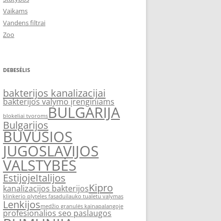
Vaikams
Vandens filtrai
Zoo
DEBESĖLIS
bakterijos kanalizacijai
bakterijos valymo įrenginiams
BULGARIJA
blokeliai tvoroms
Bulgarijos
BUVUSIOS
JUGOSLAVIJOS
VALSTYBĖS
Estijoje
Italijos
Kipro
kanalizacijos bakterijos
klinkerio plyteles fasadui
lauko tualetu valymas
Lenkijos
medžio granulės kaina
palangoje
profesionalios seo paslaugos