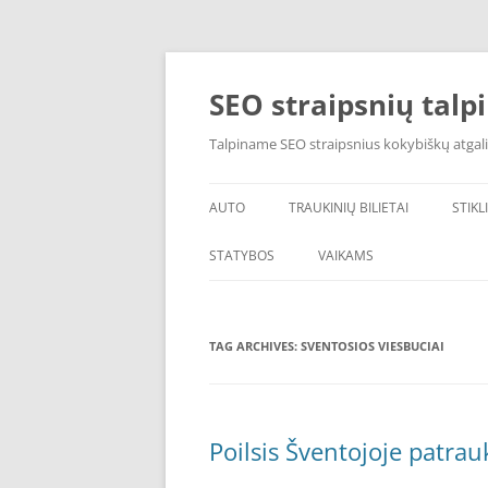
Skip
to
content
SEO straipsnių talp
Talpiname SEO straipsnius kokybiškų atgali
AUTO
TRAUKINIŲ BILIETAI
STIKL
AUTO SIGNALIZACIJA
STATYBOS
VAIKAMS
TAG ARCHIVES:
SVENTOSIOS VIESBUCIAI
Poilsis Šventojoje patrau