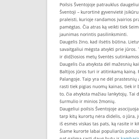
Poilsis Šventojoje patrauklus daugeliu
Šventoji – kurortinė gyvenvietė įsikūru
praleisti, kurioje randamos įvairios p
pamėgtas. Čia atras ką veikti tiek šeimo
jaunimas norintis pasilinksminti.
Daugelis žino, kad ilsėtis būtina. Lietuv
savaitgaliui mėgsta atvykti prie jūros.
ir didžiosios metų šventės sutinkamos 
Daugelis čia atvyksta dėl mažesnių kai
Baltijos jūros turi ir atitinkamą kainą.
Palangoje. Taip yra ne dėl prastesni
rasti tiek pigias nuomų kainas, tiek i
to, čia atvyksta mažiau lankytojų. Tai
šurmulio ir minios žmonių.
Daugeliui poilsis Šventojoje asocijuoj
tarp kitų kurortų nėra didelis, o jūra, 
iš esmės viskas tas pats, ką rasite ir 
Šiame kurorte labai populiarūs poilsio n
pat galima rasti daug butų ir
kambari