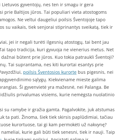
i Lietuvos gyventojų, nes ten ir smagu ir gera
si prie Baltijos jūros. Tai populiari vieta atostogoms
ramogos. Ne veltui daugeliui poilsis Šventojoje tapo
s su vaikais, tiek senjorai stiprinantys sveikatą, tiek ir
iai, jei ir negali turėti ilgesnių atostogų, tai bent jau
 Tai tapo tradicija, kuri gyvuoja ne vienerius metus. Net
dažnai būtent prie jūros. Kuo tokia patraukli Šventoji?
nų. Tai suprantama, nes kiti kurortai esantys prie
 Pavyzdžiui,
poilsis Šventosios kurorte
bus pigesnis, nei
ų apgyvendinimo sąlygų. Kiekviename mieste galima
r brangias. Ši gyvenvietė yra mažesnė, nei Palanga. Be
 didžiulis privalumas visiems, kurie nemėgsta nuolatinio
asi su ramybe ir gražia gamta. Pagalvokite, juk atstumas
juk ta pati. Žinoma, šiek tiek skirsis paplūdimiai, tačiau
kituose kurortuose, tai gi kam permokėti už nakvynę?
ameliai, kurie gali būti tiek senesni, tiek ir nauji. Taip
ų
, kurie tinkami poilsiui. Apsistoti galima ir