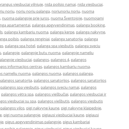
rangus viesbuciai vilniuje
,
nida poilsio namai
,
nida viesbuciai
,
riu noriu
,
noriu noriu palanga
,
noriunoriu noriu
,
nuoma
e
,
nuoma palangoje prie juros
,
nuoma Šventojoje
,
nuomojami
anga apartamentai
,
palanga apgyvendinimas
,
palanga booking
,
ls
,
palanga kambariu nuoma
,
palanga kerpe
,
palanga nakvyne
,
anga poilsis
,
palanga renginiai
,
palanga sanatorija
,
palanga
as
,
palanga spa hotel
,
palanga spa viesbutis
,
palanga sveciu
s
,
palangoje
,
palangoje butu nuoma
,
palangoje nameliu
alangoje viesbuciai
,
palangos
,
palangos 4
,
palangos
gos informacijos centras
,
palangos kambariu nuoma
,
os nameliu nuoma
,
palangos nuoma
,
palangos palanga
,
palangos sanatorija
,
palangos sanatorijos
,
palangos sanatorijos
,
palangos spa viesbutis
,
palangos sveciu namai
,
palangos
,
palangos vėtra spa
,
palangos viešbučiai
,
palangos viesbuciai ir
gos viesbuciai su spa
,
palangos viešbutis
,
palangos viesbutis
,
palangos vilos
,
pigi nakvyne kaune
,
pigi nakvyne klaipedoje
,
je
,
pigi nuoma palangoje
,
pigiausi viesbuciai kaune
,
pigiausi
uje
,
pigus apgyvendinimas palangoje
,
pigus kambariai
us poilsis palangoje
,
pigus viesbuciai
,
pigus viesbuciai kaune
,