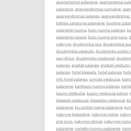
apartamentai palangoje
,
apartamentai pal
palangoje
,
apgyvendinimas jurmaloje
,
apgy
apgyvendinimas palanga
,
apgyvendinimas 
baltijos sanatorija palangoje
,
booking pala
palangoje nuoma
,
buto nuoma palanga
,
bu
palangoje vasarai
,
butu nuoma prie juros
,
d
nakvyne
,
druskininkai spa
,
druskininkai spa
druskininkai viesbutis
,
druskininku poilsio
spa vilnius
,
druskininku viesbuciai
,
druskini
palanga
,
gradiali palanga
,
gradiali viesbutis
palanga
,
hotel klaipeda
,
hotel palanga
,
hote
info hotel palanga
,
jurmala viesbuciai
,
kain
palangoje
,
kambariu nuoma palanga
,
kamb
kauno viešbučiai
,
kauno viesbuciai kainos
,
klaipeda viesbuciai
,
klaipedos viesbuciai
,
kl
palangoje
,
ktu poilsio namai palangoje
,
kur
nakvyne klaipedoje
,
nakvynė nidoje
,
nakvy
prie juros
,
nakvyne vilniuje
,
nakvynes nama
palangoje
,
namelių nuoma palangoje
,
namo