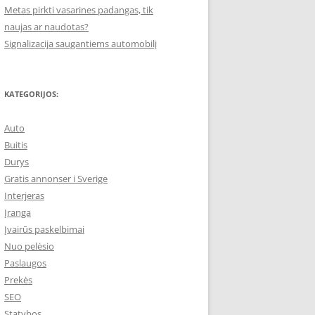
Metas pirkti vasarines padangas, tik
naujas ar naudotas?
Signalizacija saugantiems automobilį
KATEGORIJOS:
Auto
Buitis
Durys
Gratis annonser i Sverige
Interjeras
Įranga
Įvairūs paskelbimai
Nuo pelėsio
Paslaugos
Prekės
SEO
Statybos