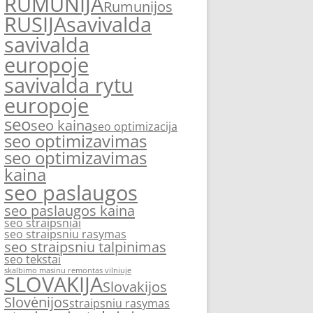
RUMUNIJA
Rumunijos
RUSIJA
savivalda
savivalda
europoje
savivalda rytu
europoje
seo
seo kaina
seo optimizacija
seo optimizavimas
seo optimizavimas
kaina
seo paslaugos
seo paslaugos kaina
seo straipsniai
seo straipsniu rasymas
seo straipsniu talpinimas
seo tekstai
skalbimo masinu remontas vilniuje
SLOVAKIJA
Slovakijos
Slovėnijos
straipsniu rasymas