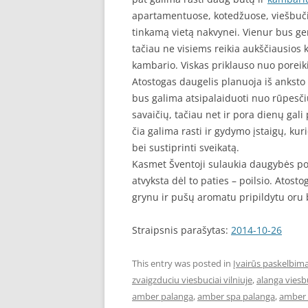
apartamentuose, kotedžuose, viešbučiu
tinkamą vietą nakvynei. Vienur bus ge
tačiau ne visiems reikia aukščiausios 
kambario. Viskas priklauso nuo poreik
Atostogas daugelis planuoja iš anksto
bus galima atsipalaiduoti nuo rūpesči
savaičių, tačiau net ir pora dienų gali
čia galima rasti ir gydymo įstaigų, kur
bei sustiprinti sveikatą.
Kasmet Šventoji sulaukia daugybės poil
atvyksta dėl to paties – poilsio. Atost
grynu ir pušų aromatu pripildytu oru be
Straipsnis parašytas:
2014-10-26
This entry was posted in
Įvairūs paskelbima
zvaigzduciu viesbuciai vilniuje
,
alanga viesb
amber palanga
,
amber spa palanga
,
amber 