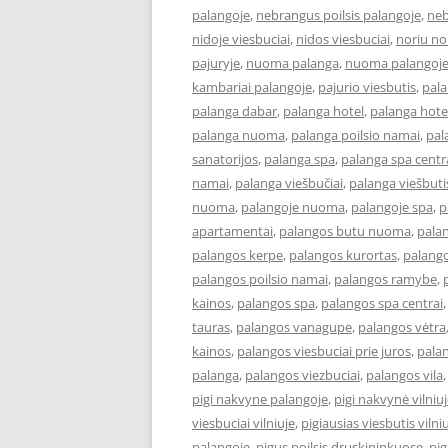
palangoje
,
nebrangus poilsis palangoje
,
neb
nidoje viesbuciai
,
nidos viesbuciai
,
noriu no
pajuryje
,
nuoma palanga
,
nuoma palangoj
kambariai palangoje
,
pajurio viesbutis
,
pal
palanga dabar
,
palanga hotel
,
palanga hote
palanga nuoma
,
palanga poilsio namai
,
pal
sanatorijos
,
palanga spa
,
palanga spa centr
namai
,
palanga viešbučiai
,
palanga viešbuti
nuoma
,
palangoje nuoma
,
palangoje spa
,
p
apartamentai
,
palangos butu nuoma
,
palan
palangos kerpe
,
palangos kurortas
,
palang
palangos poilsio namai
,
palangos ramybe
,
kainos
,
palangos spa
,
palangos spa centrai
tauras
,
palangos vanagupe
,
palangos vėtra
kainos
,
palangos viesbuciai prie juros
,
palan
palanga
,
palangos viezbuciai
,
palangos vila
pigi nakvyne palangoje
,
pigi nakvynė vilniu
viesbuciai vilniuje
,
pigiausias viesbutis vilni
palangoje
,
pigus poilsis druskininkuose
,
pig