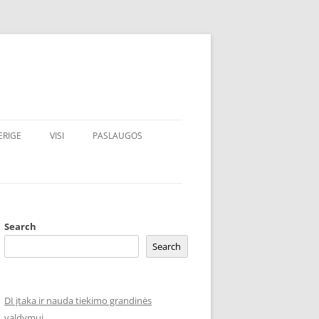
ERIGE
VISI
PASLAUGOS
Search
Search
DI įtaka ir nauda tiekimo grandinės
valdymui