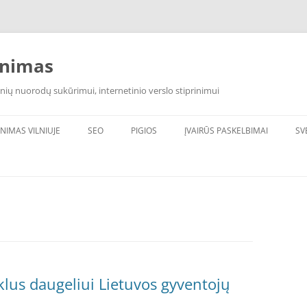
inimas
nių nuorodų sukūrimui, internetinio verslo stiprinimui
INIMAS VILNIUJE
SEO
PIGIOS
ĮVAIRŪS PASKELBIMAI
SV
klus daugeliui Lietuvos gyventojų