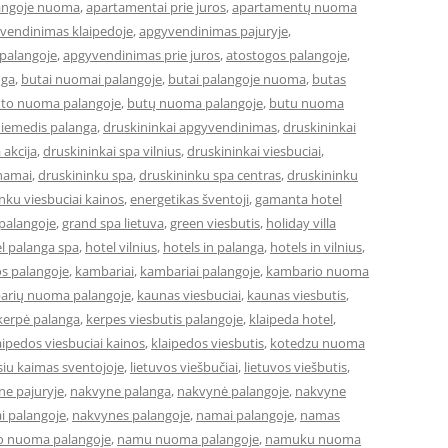
angoje nuoma
,
apartamentai prie juros
,
apartamentų nuoma
vendinimas klaipedoje
,
apgyvendinimas pajuryje
,
palangoje
,
apgyvendinimas prie juros
,
atostogos palangoje
,
nga
,
butai nuomai palangoje
,
butai palangoje nuoma
,
butas
to nuoma palangoje
,
butų nuoma palangoje
,
butu nuoma
iemedis palanga
,
druskininkai apgyvendinimas
,
druskininkai
 akcija
,
druskininkai spa vilnius
,
druskininkai viesbuciai
,
 namai
,
druskininku spa
,
druskininku spa centras
,
druskininku
nku viesbuciai kainos
,
energetikas šventoji
,
gamanta hotel
 palangoje
,
grand spa lietuva
,
green viesbutis
,
holiday villa
l palanga spa
,
hotel vilnius
,
hotels in palanga
,
hotels in vilnius
,
os palangoje
,
kambariai
,
kambariai palangoje
,
kambario nuoma
arių nuoma palangoje
,
kaunas viesbuciai
,
kaunas viesbutis
,
kerpė palanga
,
kerpes viesbutis palangoje
,
klaipeda hotel
,
aipedos viesbuciai kainos
,
klaipedos viesbutis
,
kotedzu nuoma
siu kaimas sventojoje
,
lietuvos viešbučiai
,
lietuvos viešbutis
,
ne pajuryje
,
nakvyne palanga
,
nakvynė palangoje
,
nakvyne
i palangoje
,
nakvynes palangoje
,
namai palangoje
,
namas
 nuoma palangoje
,
namu nuoma palangoje
,
namuku nuoma