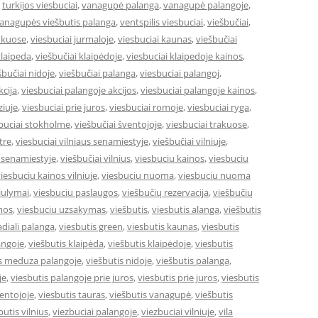
,
turkijos viesbuciai
,
vanagupė palanga
,
vanagupė palangoje
,
anagupės viešbutis palanga
,
ventspilis viesbuciai
,
viešbučiai
,
inkuose
,
viesbuciai jurmaloje
,
viesbuciai kaunas
,
viešbučiai
klaipeda
,
viešbučiai klaipėdoje
,
viesbuciai klaipedoje kainos
,
šbučiai nidoje
,
viešbučiai palanga
,
viesbuciai palangoj
,
kcija
,
viesbuciai palangoje akcijos
,
viesbuciai palangoje kainos
,
ziuje
,
viesbuciai prie juros
,
viesbuciai romoje
,
viesbuciai ryga
,
buciai stokholme
,
viešbučiai šventojoje
,
viesbuciai trakuose
,
tre
,
viesbuciai vilniaus senamiestyje
,
viešbučiai vilniuje
,
e senamiestyje
,
viešbučiai vilnius
,
viesbuciu kainos
,
viesbuciu
iesbuciu kainos vilniuje
,
viesbuciu nuoma
,
viesbuciu nuoma
iulymai
,
viesbuciu paslaugos
,
viešbučių rezervacija
,
viešbučių
mos
,
viesbuciu uzsakymas
,
viešbutis
,
viesbutis alanga
,
viešbutis
adiali palanga
,
viesbutis green
,
viesbutis kaunas
,
viesbutis
angoje
,
viešbutis klaipėda
,
viešbutis klaipėdoje
,
viesbutis
is meduza palangoje
,
viešbutis nidoje
,
viešbutis palanga
,
je
,
viesbutis palangoje prie juros
,
viesbutis prie juros
,
viesbutis
ventojoje
,
viesbutis tauras
,
viešbutis vanagupė
,
viešbutis
butis vilnius
,
viezbuciai palangoje
,
viezbuciai vilniuje
,
vila