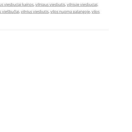
aus viesbuciai kainos
,
vilniaus viesbutis
,
vilniuje viesbuciai
,
s viešbučiai
,
vilnius viesbutis
,
vilos nuoma palangoje
,
vilos