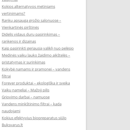
Kokios alternatyvos metiniams
vertinimams?
Rankų apsauga grožio salonuose –
Vienkartinės pirštinės
Didelis vidaus durų pasirinkimas –
rankenos ir dizainas
Kaip pasirinkti geriausią valiklį nuo pelėsio
Medinės vaikų lauko žaidimo aikštelės –
pristatymas ir surinkimas
Kokybė namams ir pramonei – vandens
filtrai
Forever produktai – ekologiška ir sveika
Vaikų nameliai – Mažoji pilis
Griovimo darbai – namuose
Vandens minkštinimo filtrai – kada
naudojami
Kokius efektyvius biopreparatus siūlo
Buksvarus.lt