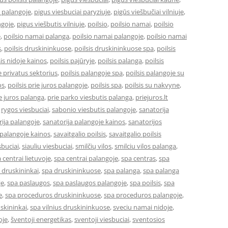
i palangoje
,
pigus viesbuciai paryziuje
,
pigūs viešbučiai vilniuje
,
ngoje
,
pigus viešbutis vilniuje
,
poilsio
,
poilsio namai
,
poilsio
e
,
poilsio namai palanga
,
poilsio namai palangoje
,
poilsio namai
s
,
poilsis druskininkuose
,
poilsis druskininkuose spa
,
poilsis
sis nidoje kainos
,
poilsis pajūryje
,
poilsis palanga
,
poilsis
e privatus sektorius
,
poilsis palangoje spa
,
poilsis palangoje su
os
,
poilsis prie juros palangoje
,
poilsis spa
,
poilsis su nakvyne
,
e juros palanga
,
prie parko viesbutis palanga
,
priejuros.lt
,
rygos viesbuciai
,
sabonio viesbutis palangoje
,
sanatorija
ija palangoje
,
sanatorija palangoje kainos
,
sanatorijos
 palangoje kainos
,
savaitgalio poilsis
,
savaitgalio poilsis
sbuciai
,
siauliu viesbuciai
,
smilčių vilos
,
smilciu vilos palanga
,
 centrai lietuvoje
,
spa centrai palangoje
,
spa centras
,
spa
 druskininkai
,
spa druskininkuose
,
spa palanga
,
spa palanga
je
,
spa paslaugos
,
spa paslaugos palangoje
,
spa poilsis
,
spa
e
,
spa proceduros druskininkuose
,
spa proceduros palangoje
,
uskininkai
,
spa vilnius druskininkuose
,
sveciu namai nidoje
,
oje
,
šventoji energetikas
,
sventoji viesbuciai
,
sventosios