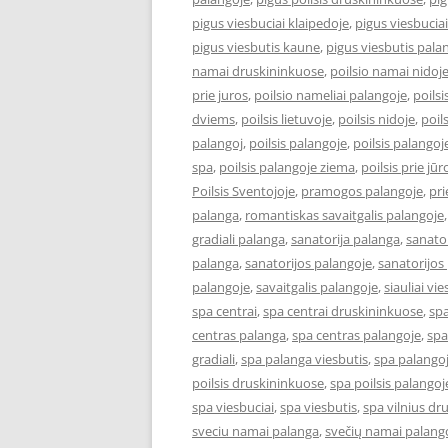
pigus viesbuciai klaipedoje
,
pigus viesbucia
pigus viesbutis kaune
,
pigus viesbutis pala
namai druskininkuose
,
poilsio namai nidoj
prie juros
,
poilsio nameliai palangoje
,
poilsi
dviems
,
poilsis lietuvoje
,
poilsis nidoje
,
poil
palangoj
,
poilsis palangoje
,
poilsis palangoj
spa
,
poilsis palangoje ziema
,
poilsis prie jūr
Poilsis Sventojoje
,
pramogos palangoje
,
pri
palanga
,
romantiskas savaitgalis palangoje
gradiali palanga
,
sanatorija palanga
,
sanator
palanga
,
sanatorijos palangoje
,
sanatorijos
palangoje
,
savaitgalis palangoje
,
siauliai vie
spa centrai
,
spa centrai druskininkuose
,
spa
centras palanga
,
spa centras palangoje
,
spa
gradiali
,
spa palanga viesbutis
,
spa palango
poilsis druskininkuose
,
spa poilsis palangoj
spa viesbuciai
,
spa viesbutis
,
spa vilnius dr
sveciu namai palanga
,
svečių namai palang