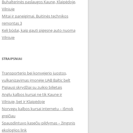
Buhalterinės paslaugos Kaune, Klaipėdoje,
Vilniuje
Mitai ir paneigimai. Buitinės technikos
remontas 3
Keli būdai, kaip gauti pigesnę auto nuomą
Vilniuje
STRAIPSNIAI
Transporterio bei konvejerio juostos,
vulkanizavimas įmonėje UAB Baltic belt
Pigiausi skrydžiai su zuikio bilietais
Anglų kalbos kursai ne tik Kaune ir
Vilniuje, bet ir Klaipėdoje
Norvegų kalbos kursai internetu – išmok
greičiau
Spausdintuvo kasečių pildymas – žingsnis
ekologijos link