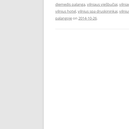
diemedis palanga
,
vilniaus viešbučiai
,
vilni
vilnius hotel
,
vilnius spa druskininkai
,
vilniu
palangoje
on
2014-10-26
.