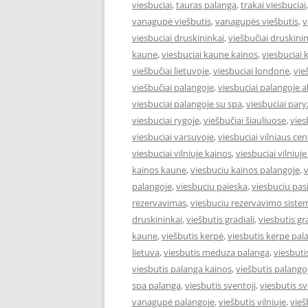
viesbuciai
,
tauras palanga
,
trakai viesbuciai
vanagupė viešbutis
,
vanagupės viešbutis
,
v
viesbuciai druskininkai
,
viešbučiai druskin
kaune
,
viesbuciai kaune kainos
,
viesbuciai 
viešbučiai lietuvoje
,
viesbuciai londone
,
vie
viešbučiai palangoje
,
viesbuciai palangoje a
viesbuciai palangoje su spa
,
viesbuciai pary
viesbuciai rygoje
,
viešbučiai šiauliuose
,
vies
viesbuciai varsuvoje
,
viesbuciai vilniaus cen
viesbuciai vilniuje kainos
,
viesbuciai vilniuj
kainos kaune
,
viesbuciu kainos palangoje
,
v
palangoje
,
viesbuciu paieska
,
viesbuciu pas
rezervavimas
,
viesbuciu rezervavimo siste
druskininkai
,
viešbutis gradiali
,
viesbutis gr
kaune
,
viešbutis kerpė
,
viesbutis kerpe pal
lietuva
,
viesbutis meduza palanga
,
viesbut
viesbutis palanga kainos
,
viešbutis palango
spa palanga
,
viesbutis sventoji
,
viesbutis s
vanagupė palangoje
,
viešbutis vilniuje
,
vieš